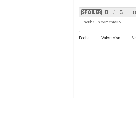
Malvinas, 30 miradas
Fecha
Valoración
V
--
Dos por una mentira
--