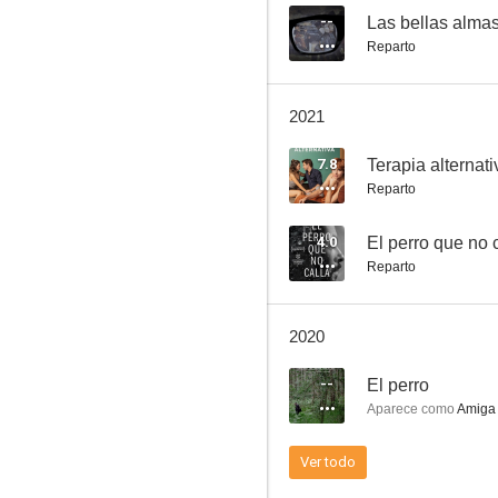
--
Las bellas alma
Reparto
Las bellas almas de los verdugos
2021
--
7.8
Terapia alternati
Reparto
4.0
El perro que no 
Reparto
2020
Tan perdida como convencida
--
El perro
--
Aparece como
Amiga 
Ver todo