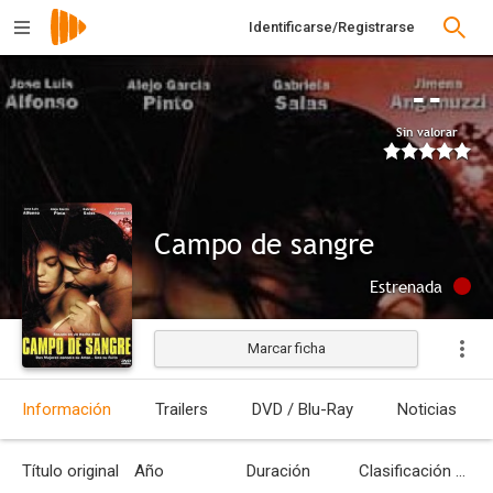
Identificarse/Registrarse
--
Sin valorar
Campo de sangre
Estrenada
Marcar ficha
Información
Trailers
DVD / Blu-Ray
Noticias
Título original
Año
Duración
Clasificación por edades