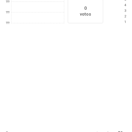
???
4
0
3
???
votos
2
1
???