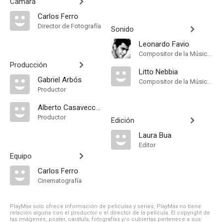
Cámara
Carlos Ferro
Director de Fotografía
Sonido
Leonardo Favio
Compositor de la Música Original, Música
Producción
Litto Nebbia
Gabriel Arbós
Compositor de la Música Original, Música
Productor
Alberto Casavecchia
Productor
Edición
Laura Bua
Editor
Equipo
Carlos Ferro
Cinematografía
PlayMax solo ofrece información de películas y series, PlayMax no tiene
relación alguna con el productor o el director de la película. El copyright de
las imágenes, póster, carátula, fotografías y/o cubiertas pertenece a sus