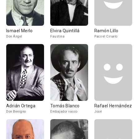
Ismael Merlo
Elvira Quintillá
Ramón Lillo
Don Ángel
Faustina
Paco el Ciruelo
Adrián Ortega
Tomás Blanco
Rafael Hernández
Don Benigno
Embajador vasco
José