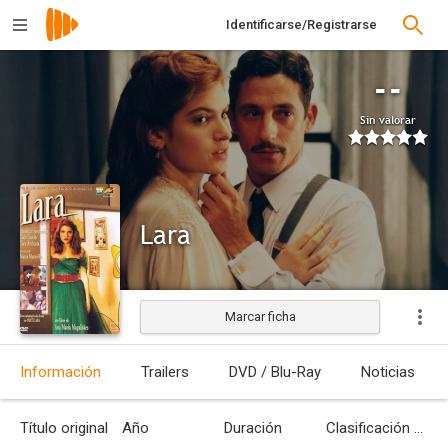
Identificarse/Registrarse
--
Sin valorar
Lara
Marcar ficha
Estrenada
Información
Trailers
DVD / Blu-Ray
Noticias
Título original
Año
Duración
Clasificación por edades