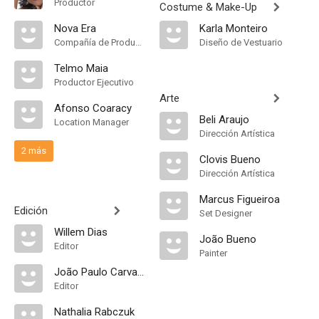
Productor
Costume & Make-Up
Nova Era
Karla Monteiro
Compañía de Produccion
Diseño de Vestuario
Telmo Maia
Productor Ejecutivo
Arte
Afonso Coaracy
Beli Araujo
Location Manager
Dirección Artística
2 más
Clovis Bueno
Dirección Artística
Marcus Figueiroa
Edición
Set Designer
Willem Dias
João Bueno
Editor
Painter
João Paulo Carvalho
Editor
Nathalia Rabczuk