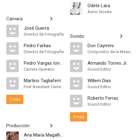
Odete Lara
Autor, Novela
Cámara
José Guerra
Director de Fotografía
Sonido
Pedro Farkas
Dori Caymmi
Director de Fotografía
Compositor de la Música Original
Pedro Vargas Ionescu
Armando Torres Jr.
Camera Operator
Sound Editor
Martino Tagliaferri
Willem Dias
First Assistant Camera
Sound Editor
Roberto Ferraz
1 más
Sound Editor
3 más
Producción
Ana Maria Magalhães