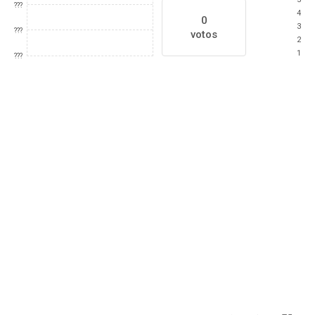
???
4
0
3
???
votos
2
1
???