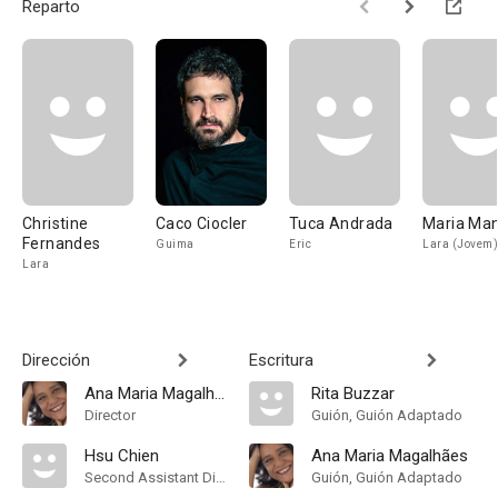
Reparto
Christine
Caco Ciocler
Tuca Andrada
Maria Man
Fernandes
Guima
Eric
Lara (Jovem)
Lara
Dirección
Escritura
Ana Maria Magalhães
Rita Buzzar
Director
Guión, Guión Adaptado
Hsu Chien
Ana Maria Magalhães
Second Assistant Director
Guión, Guión Adaptado