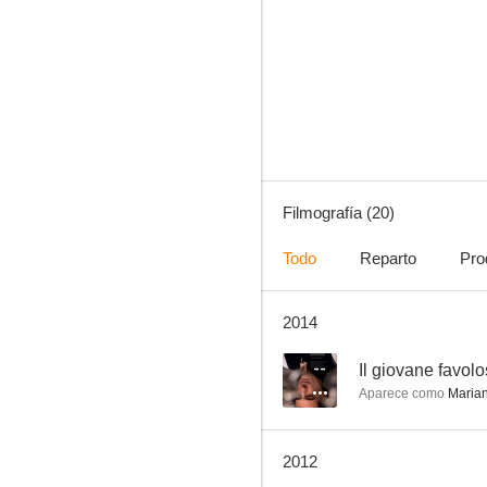
El más allá
6.0
Filmografía (20)
Todo
Reparto
Pro
2014
Inferno
--
--
Il giovane favol
Aparece como
Marian
2012