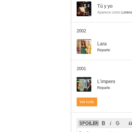
5.2
Tú y yo
Aparece como
Lorenz
Il giovane favoloso (Leopardi)
2002
--
--
Lara
Reparto
2001
6.8
L'impero
Reparto
El manuscrito del príncipe
Ver todo
--