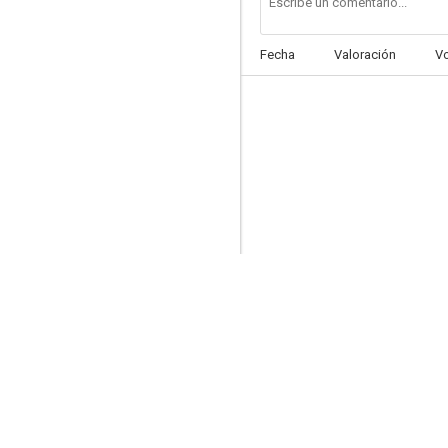
Fecha
Valoración
V
Al anochecer
--
Identificación de una mujer