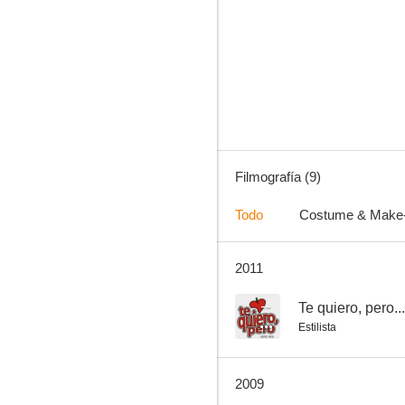
Crossroads: Hasta el final
5.9
Filmografía (9)
Todo
Costume & Make
2011
Psycho (Psicosis)
--
Te quiero, pero...
Estilista
2009