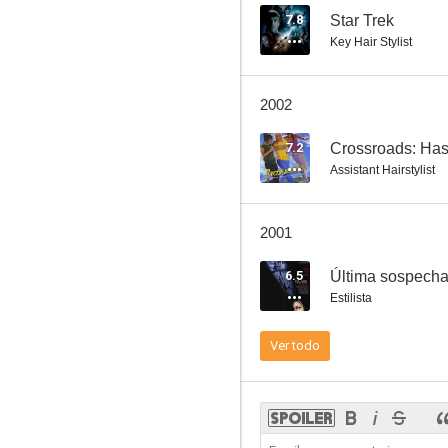
7.8
Star Trek
Key Hair Stylist
2002
7.2
Crossroads: Hast
Assistant Hairstylist
2001
6.5
Última sospech
Estilista
Ver todo