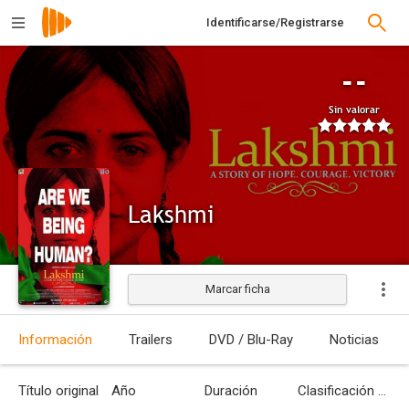
Identificarse/Registrarse
--
Sin valorar
Lakshmi
Marcar ficha
Estrenada
Información
Trailers
DVD / Blu-Ray
Noticias
Título original
Año
Duración
Clasificación por edades