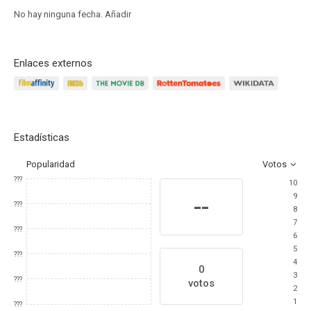
No hay ninguna fecha.
Añadir
Enlaces externos
Estadísticas
Popularidad
Votos
???
10
9
--
???
8
7
???
6
5
???
4
0
3
???
votos
2
1
???