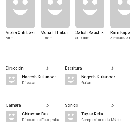
Vibha Chhibber
Monali Thakur
Satish Kaushik
Ram Kapo
Amma
Lakshmi
Sr. Reddy
Advocate Av
Dirección
Escritura
Nagesh Kukunoor
Nagesh Kukunoor
Director
Guión
Cámara
Sonido
Chirantan Das
Tapas Relia
Director de Fotografía
Compositor de la Música Original, Música