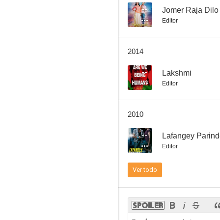
--
Jomer Raja Dilo
Editor
Hyderabad Blues 2
2014
--
Lakshmi
Editor
2010
--
Lafangey Parin
Editor
Ver todo