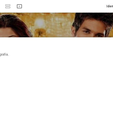
Iden
rafía.