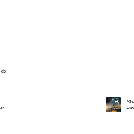
Baaghi
Hawaizaada
Dum Laga Ke
--
--
ido
Pyaar Ka Punchnama
Extraños
Badmaash C
--
Sh
ger
Play