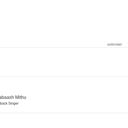
 Haisha
Lakshmi
October
--
--
ompany
Billu Barber
abaash Mithu
back Singer