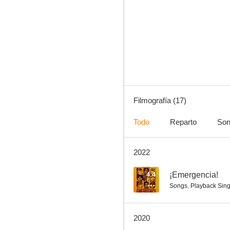
Secret Superstar
--
Filmografía (17)
Todo
Reparto
Son
2022
Krrish 3
4.4
¡Emergencia!
Songs
,
Playback Sin
2020