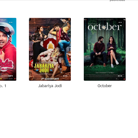
--
--
--
o. 1
Jabariya Jodi
October
--
--
--