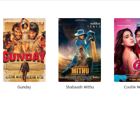
1.0
--
Gunday
Shabaash Mithu
Coolie N
--
--