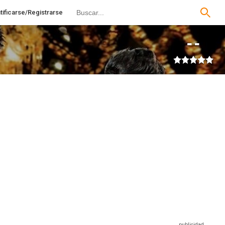
tificarse/Registrarse
--