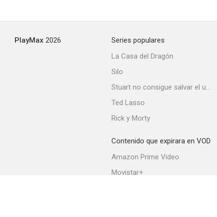
Alexandria Again and Forever
PlayMax
2026
Series populares
--
La Casa del Dragón
Silo
Stuart no consigue salvar el universo
Ted Lasso
Rick y Morty
Contenido que expirara en VOD
Histoires d'Amérique
Amazon Prime Video
--
Movistar+
Netflix
Filmin