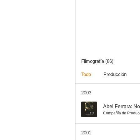
La controverse de Valladolid
--
Filmografía (86)
Todo
Producción
2003
Sa mère, la pute
--
--
Abel Ferrara: No
Compañía de Produc
2001