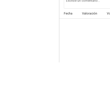
Fecha
Valoración
V
Le Déménagement
--
My Life and Times with Antonin Artaud
--