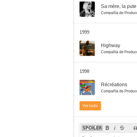
--
Sa mère, la pute
Compañía de Produc
Una sesión Méliès
1999
--
--
Highway
Compañía de Produc
1998
--
Récréations
Compañía de Produc
Eric Rohmer, con pruebas en la mano
Ver todo
--