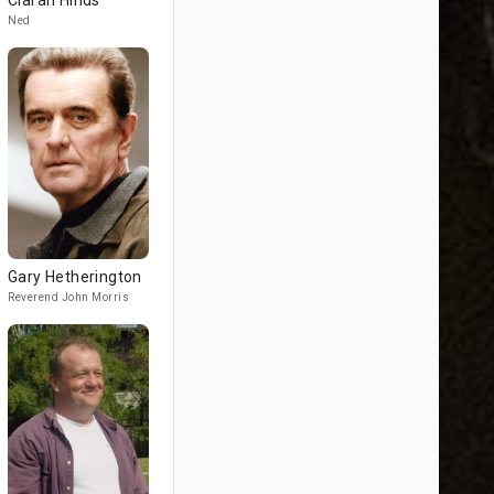
Ciarán Hinds
Ned
Gary Hetherington
Reverend John Morris