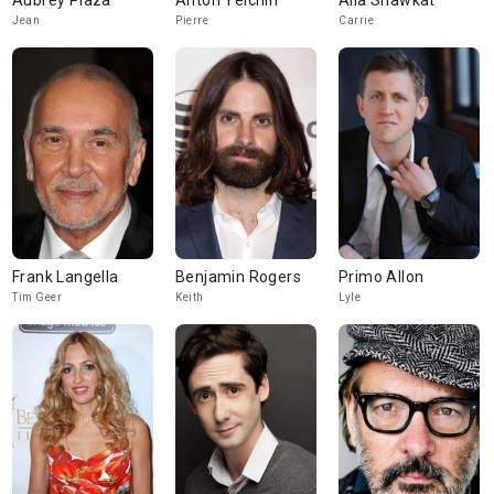
Aubrey Plaza
Anton Yelchin
Alia Shawkat
Jean
Pierre
Carrie
Frank Langella
Benjamin Rogers
Primo Allon
Tim Geer
Keith
Lyle