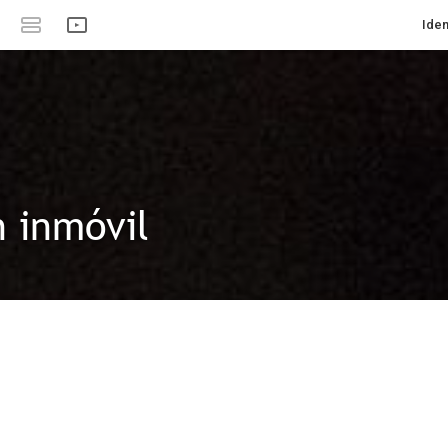
Iden
n inmóvil