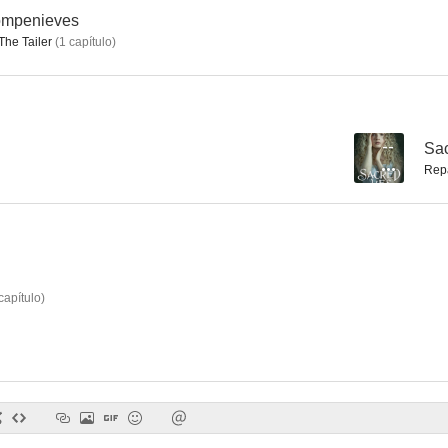
ompenieves
The Tailer
(
1
capítulo
)
El gran secreto del cascanueces
--
Sac
Rep
capítulo
)