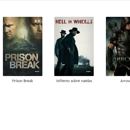
8.9
8.6
Prison Break
Infierno sobre ruedas
Arro
8.6
7.4