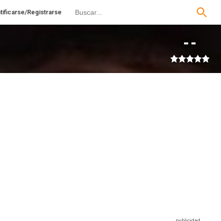
tificarse/Registrarse
--