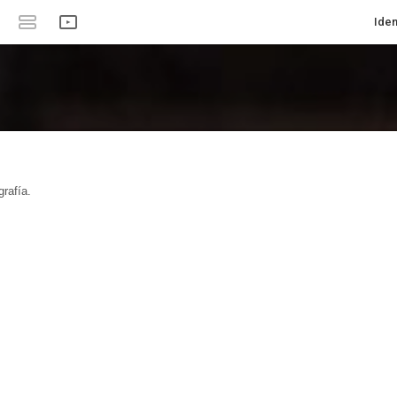
Iden
rafía.