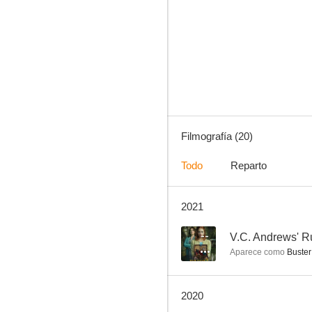
Cuando habla el corazón
--
Filmografía (20)
Todo
Reparto
2021
Circle of Steel
--
--
V.C. Andrews' R
Aparece como
Buster
2020