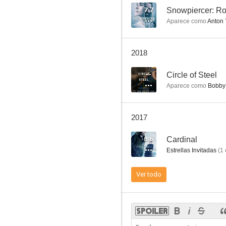
7.7
Snowpiercer: R
Aparece como
Anton 
Cuando habla el corazón: Un silencio revelador
2018
--
Circle of Steel
Aparece como
Bobby
2017
8.6
Cardinal
Estrellas Invitadas
(
1
Ver todo