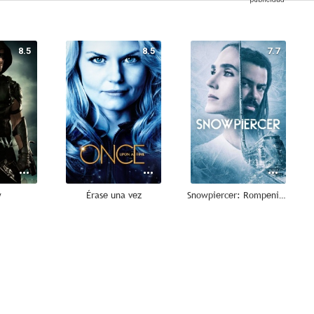
8.5
8.5
7.7
w
Érase una vez
Snowpiercer: Rompenieves
7.1
6.2
--