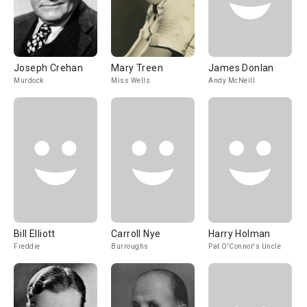
Joseph Crehan
Mary Treen
James Donlan
Murdock
Miss Wells
Andy McNeill
Bill Elliott
Carroll Nye
Harry Holman
Freddie
Burroughs
Pat O'Connor's Uncle