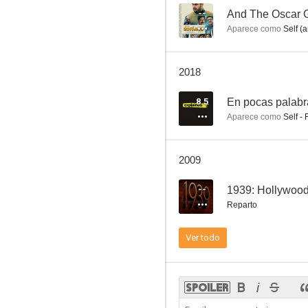
--
And The Oscar G
Aparece como
Self (a
La Venus rubia
2018
6.0
8.5
En pocas palabr
Aparece como
Self - 
2009
--
1939: Hollywood
Reparto
Olivia de Havilland, insumisa
Ver todo
6.0