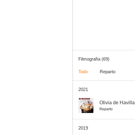
Murieron con las botas puestas
7.0
Filmografía (69)
Todo
Reparto
2021
La pequeña coronela
7.0
6.0
Olivia de Havill
Reparto
2019