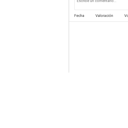
Fecha
Valoración
V
Una mujer difamada
--
1939: Hollywood's Greatest Year
--