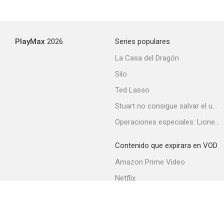
Merry Wives of Reno
PlayMax
2026
Series populares
--
La Casa del Dragón
Silo
Ted Lasso
Stuart no consigue salvar el universo
Operaciones especiales: Lioness
Contenido que expirara en VOD
Good-bye Love
Amazon Prime Video
--
Netflix
Filmin
Movistar+