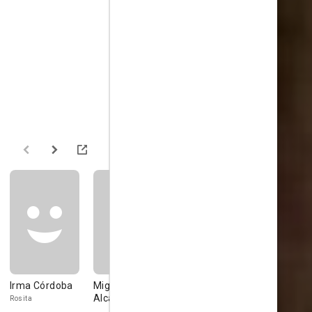
Irma Córdoba
Miguel
Haydée Balza
Héctor
Alcantara
Cataruzza
Rosita