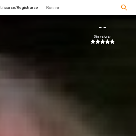
tificarse/Registrarse
--
Sin valorar