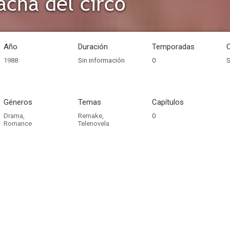
cha del circo
Año
Duración
Temporadas
1988
Sin información
0
S
Géneros
Temas
Capítulos
Drama
,
Remake
,
0
Romance
Telenovela