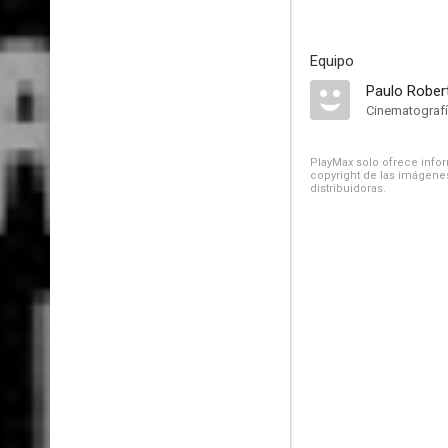
Equipo
Paulo Rober
Cinematograf
PlayMax solo ofrece inform
copyright de las imágenes
distribuidoras.