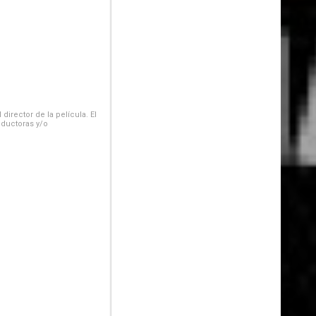
irector de la película. El
oductoras y/o