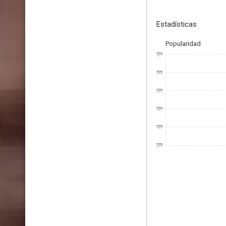
Estadísticas
Popularidad
???
???
???
???
???
???