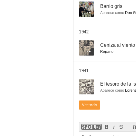
--
Barrio gris
Aparece como
Don Ga
Mateo
1942
--
Ceniza al viento
Reparto
1941
--
El tesoro de la i
Aparece como
Lorenz
Ver todo