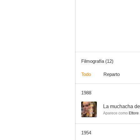
El tesoro de la isla Maciel
--
Filmografía (12)
Todo
Reparto
1988
Fuera de la ley
--
--
La muchacha del
Aparece como
Ettore 
1954