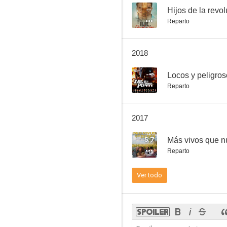
--
Hijos de la revo
Reparto
El manzano azul
2018
--
--
Locos y peligro
Reparto
2017
5.7
Más vivos que 
Reparto
Esto es lo que hay
Ver todo
--