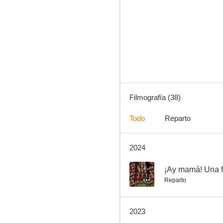
Federrrico
--
Filmografía (38)
Todo
Reparto
2024
Locos y peligrosos
--
--
¡Ay mamá! Una f
Reparto
2023