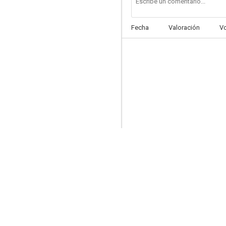
Fecha
Valoración
V
Pensión Amalia
--
La señora de Cárdenas
--