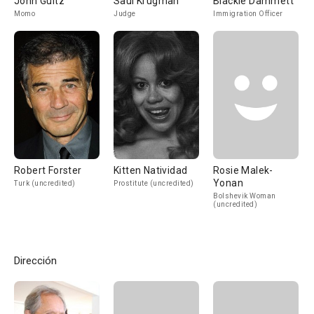
John Guitz
Saul Krugman
Blackie Dammett
Momo
Judge
Immigration Officer
Robert Forster
Kitten Natividad
Rosie Malek-
Yonan
Turk (uncredited)
Prostitute (uncredited)
Bolshevik Woman
(uncredited)
Dirección