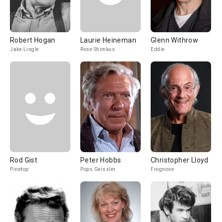
Robert Hogan
Laurie Heineman
Glenn Withrow
Jake Lingle
Rose Shimkus
Eddie
Rod Gist
Peter Hobbs
Christopher Lloyd
Pinetop
Pops Geissler
Frognose