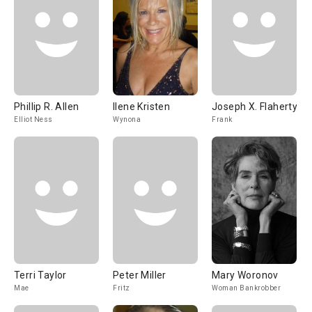
Phillip R. Allen
Ilene Kristen
Joseph X. Flaherty
Elliot Ness
Wynona
Frank
Terri Taylor
Peter Miller
Mary Woronov
Mae
Fritz
Woman Bankrobber