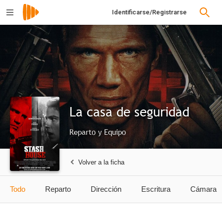
Identificarse/Registrarse
La casa de seguridad
Reparto y Equipo
Volver a la ficha
Todo
Reparto
Dirección
Escritura
Cámara