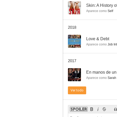
--
Skin: A History o
Aparece como
Self
Skin: A History of Nudity in the Movies
2018
--
--
Love & Debt
Aparece como
Job In
2017
3.3
En manos de un
Aparece como
Sarah 
Ciudad de los Reyes
Ver todo
--