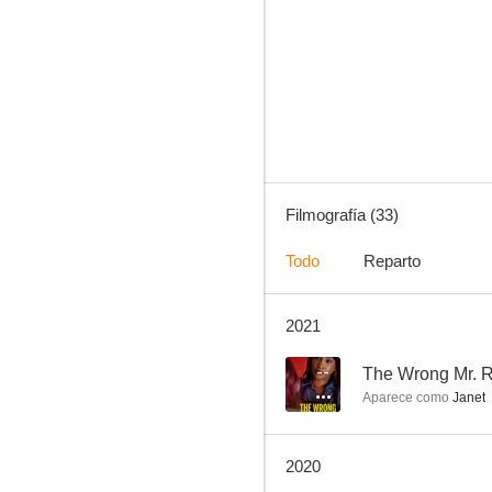
Locos por ellos (I Wanna Hold Your Hand)
4.4
Filmografía (33)
Todo
Reparto
2021
Stony, sangre caliente
--
--
The Wrong Mr. R
Aparece como
Janet
2020