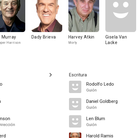
ll Murray
Dady Brieva
Harvey Atkin
Gisela Van
Lacke
pper Harrison
Morty
Escritura
do
Rodolfo Ledo
Guión
n
Daniel Goldberg
Guión
inson
Len Blum
Dirección
Guión
erd
Harold Ramis