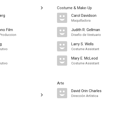
Costume & Make-Up
erg
Carol Davidson
Maquilladora
ono Film
Judith R. Gellman
Produccion
Diseño de Vestuario
g
Larry S. Wells
cutivo
Costume Assistant
Mary E. McLeod
cutivo
Costume Assistant
Arte
David Orin Charles
Dirección Artística