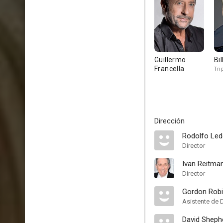
Guillermo
Bi
Francella
Tri
Dirección
Rodolfo Le
Director
Ivan Reitma
Director
Gordon Rob
Asistente de 
David Sheph