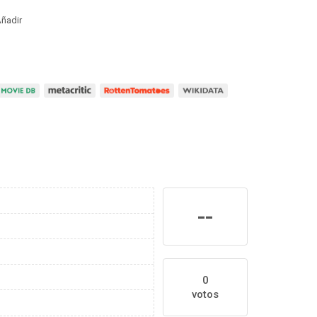
ñadir
--
0
votos