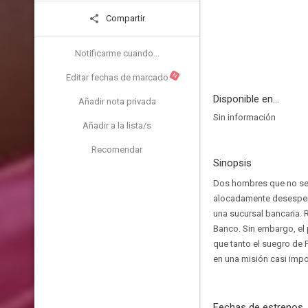
Compartir
Notificarme cuando...
N
Editar fechas de marcado
Disponible en...
Añadir nota privada
Sin información
Añadir a la lista/s
Recomendar
Sinopsis
Dos hombres que no se c
alocadamente desesperad
una sucursal bancaria. R
Banco. Sin embargo, el 
que tanto el suegro de 
en una misión casi impo
Fechas de estrenos