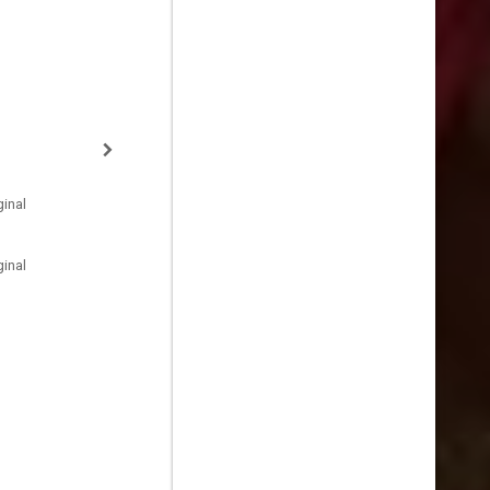
inal
inal