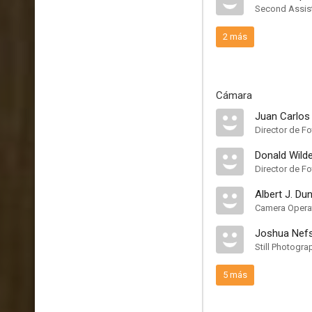
Second Assist
2 más
Cámara
Juan Carlos
Director de Fo
Donald Wild
Director de Fo
Albert J. Du
Camera Opera
Joshua Nef
Still Photogra
5 más