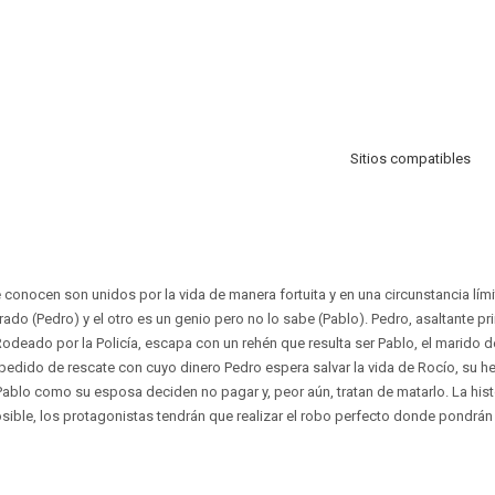
Sitios compatibles
onocen son unidos por la vida de manera fortuita y en una circunstancia lími
o (Pedro) y el otro es un genio pero no lo sabe (Pablo). Pedro, asaltante pr
odeado por la Policía, escapa con un rehén que resulta ser Pablo, el marido de
pedido de rescate con cuyo dinero Pedro espera salvar la vida de Rocío, su he
Pablo como su esposa deciden no pagar y, peor aún, tratan de matarlo. La his
sible, los protagonistas tendrán que realizar el robo perfecto donde pondrán