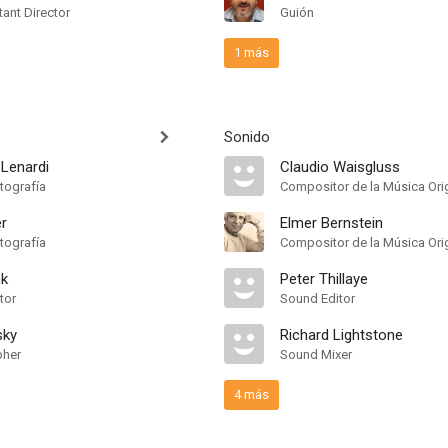
ant Director
Guión
1 más
Sonido
 Lenardi
Claudio Waisgluss
tografía
Compositor de la Música Orig
er
Elmer Bernstein
tografía
Compositor de la Música Orig
nk
Peter Thillaye
tor
Sound Editor
sky
Richard Lightstone
pher
Sound Mixer
4 más