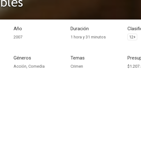
ibles
Año
Duración
Clasif
2007
1 hora y 31 minutos
12+
Géneros
Temas
Presup
Acción
,
Comedia
Crimen
$1.207.