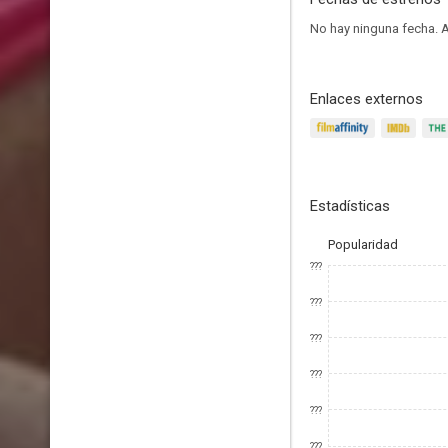
No hay ninguna fecha.
A
Enlaces externos
Estadísticas
Popularidad
???
???
???
???
???
???