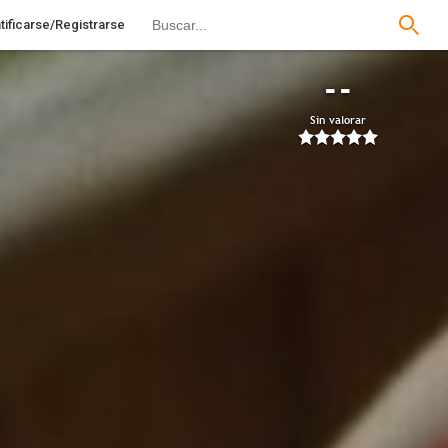
tificarse/Registrarse
--
Sin valorar