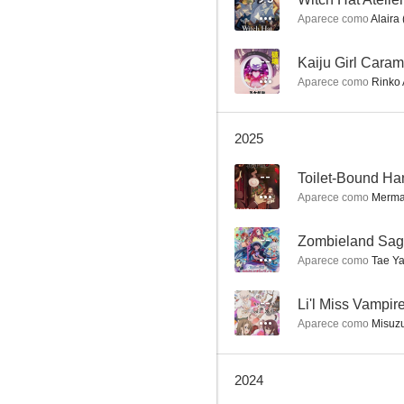
Aparece como
Alaira 
--
Kaiju Girl Caram
Aparece como
Rinko A
2025
Fruits Basket
--
Toilet-Bound Ha
Aparece como
Mermai
8.1
--
Aparece como
Tae Ya
--
Li'l Miss Vampir
Aparece como
Misuzu
2024
One Piece: Estampida