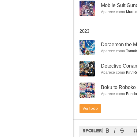
7.6
10
Mobile Suit G
Aparece como
Murrue
2023
9.5
Aparece como
Tamako
8.0
Evangelion: 1.0 You Are (Not) Alone
Aparece como
Kir / R
7.5
--
Boku to Roboko
Aparece como
Bondo'
Ver todo