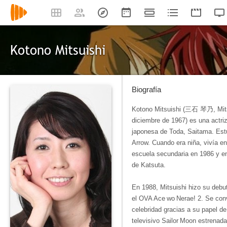
Kotono Mitsuishi
Biografía
Kotono Mitsuishi (三石 琴乃, Mitsu
diciembre de 1967) es una actriz
japonesa de Toda, Saitama. Estu
Arrow. Cuando era niña, vivía e
escuela secundaria en 1986 y e
de Katsuta.
En 1988, Mitsuishi hizo su deb
el OVA Ace wo Nerae! 2. Se con
celebridad gracias a su papel de
televisivo Sailor Moon estrenad