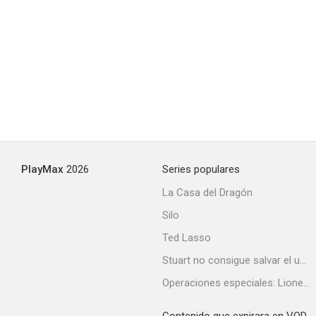
7.3
Tsugumomo
PlayMax
2026
Series populares
7.2
La Casa del Dragón
Silo
Ted Lasso
Stuart no consigue salvar el universo
Operaciones especiales: Lioness