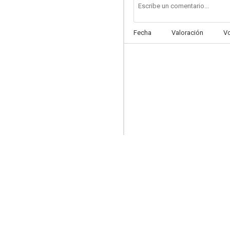
Love Live! School Idol Project
7.3
Fecha
Valoración
V
Evangelion: 3.0 You Can (Not) Redo
7.0