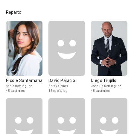
Reparto
Nicole Santamaría
David Palacio
Diego Trujillo
Shaio Domínguez
Berny Gómez
Joaquín Domínguez
45 capítulos
45 capítulos
45 capítulos