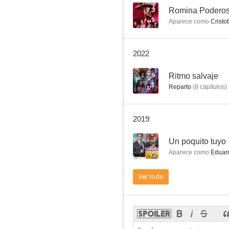
7.3
Romina Podero
Aparece como
Cristo
Días van
2022
7.9
Ritmo salvaje
Reparto
(
8
capítulos
)
2019
--
Un poquito tuyo
Aparece como
Eduar
Ver todo