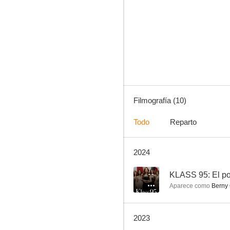
Ritmo salvaje
--
Filmografía (10)
Todo
Reparto
2024
Miss Adrenaline: A Tale of Twins
--
--
KLASS 95: El po
Aparece como
Berny
2023