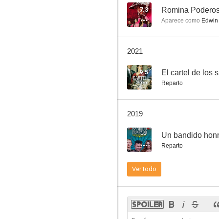
7.3
Romina Podero
Aparece como
Edwin 
2021
9.5
El cartel de los 
Reparto
2019
--
Un bandido hon
Reparto
Ver todo