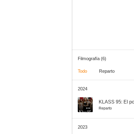
Miss Adrenaline: A Tale of Twins
Filmografía (6)
Todo
Reparto
2024
--
KLASS 95: El po
Reparto
2023