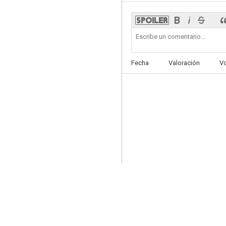
By Quantum Physics: A Nightlife Venture
Fecha
Valoración
V