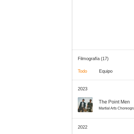
Oda a mi padre
6.6
Filmografía (17)
Todo
Equipo
2023
Entrega urgente
6.0
--
The Point Men
Martial Arts Choreog
2022