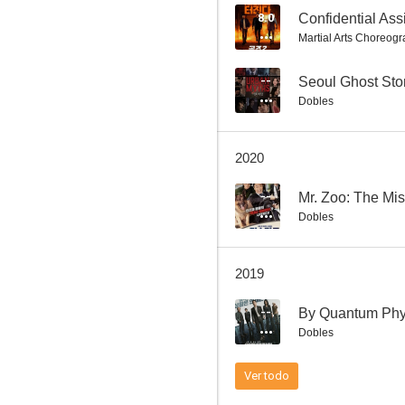
8.0
Martial Arts Choreog
The Swindlers
--
Seoul Ghost Sto
Dobles
--
2020
--
Mr. Zoo: The Mi
Dobles
2019
The Point Men
--
By Quantum Physi
--
Dobles
Ver todo