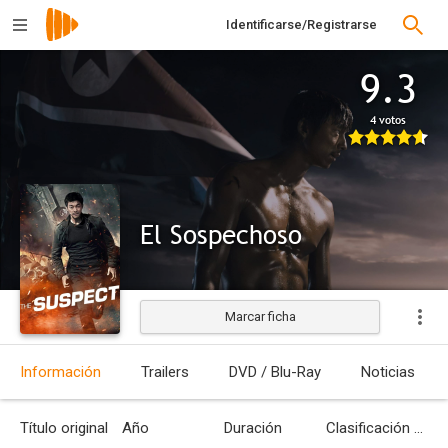
Identificarse/Registrarse
9.3
4 votos
El Sospechoso
Marcar ficha
Estrenada
Información
Trailers
DVD / Blu-Ray
Noticias
Título original
Año
Duración
Clasificación por edades