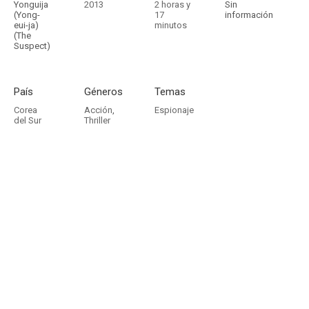
Yonguija
2013
2 horas y
Sin
(Yong-
17
información
eui-ja)
minutos
(The
Suspect)
País
Géneros
Temas
Corea
Acción
,
Espionaje
del Sur
Thriller