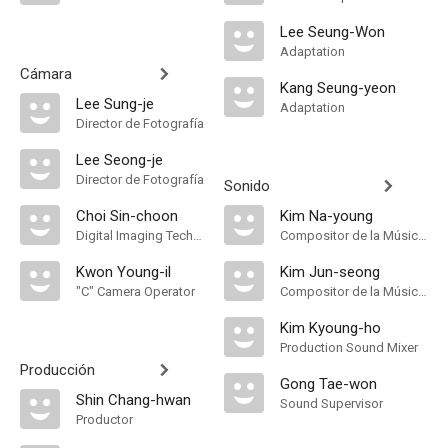
Lee Seung-Won
Adaptation
Cámara
Kang Seung-yeon
Lee Sung-je
Adaptation
Director de Fotografía
Lee Seong-je
Director de Fotografía
Sonido
Choi Sin-choon
Kim Na-young
Digital Imaging Technician
Compositor de la Música Original
Kwon Young-il
Kim Jun-seong
"C" Camera Operator
Compositor de la Música Original
Kim Kyoung-ho
Production Sound Mixer
Producción
Gong Tae-won
Shin Chang-hwan
Sound Supervisor
Productor