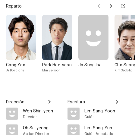
Reparto
Gong Yoo
Park Hee-soon
Jo Sung-ha
Cho Seon
Ji Dong-chul
Min Se-hoon
Kim Seok-ho
Dirección
Escritura
Won Shin-yeon
Lim Sang-Yoon
Director
Guión
Oh Se-yeong
Lim Sang-Yun
Action Director
Guión Adaptado