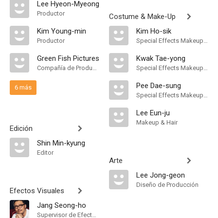
Lee Hyeon-Myeong
Productor
Costume & Make-Up
Kim Young-min
Kim Ho-sik
Productor
Special Effects Makeup Artist
Green Fish Pictures
Kwak Tae-yong
Compañía de Produccion
Special Effects Makeup Artist
Pee Dae-sung
6 más
Special Effects Makeup Artist
Lee Eun-ju
Makeup & Hair
Edición
Shin Min-kyung
Editor
Arte
Lee Jong-geon
Diseño de Producción
Efectos Visuales
Jang Seong-ho
Supervisor de Efectos Visuales