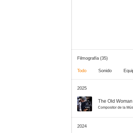
Masquerade
6.5
Filmografía (35)
Todo
Sonido
Equi
2025
Method
6.0
--
The Old Woman w
Compositor de la Mús
2024