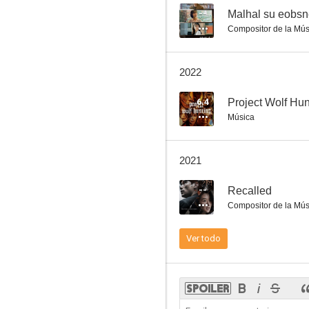
--
Malhal su eobsn
Compositor de la Mús
Time Renegades
2022
5.7
6.4
Project Wolf Hun
Música
2021
--
Recalled
Compositor de la Mús
Metamorphosis
Ver todo
5.0