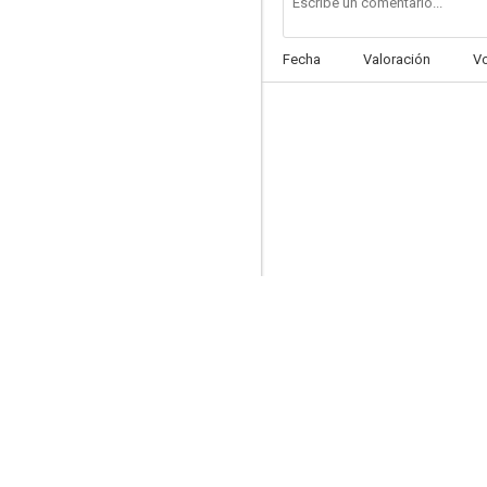
Fecha
Valoración
V
Marathon
--
Recalled
--