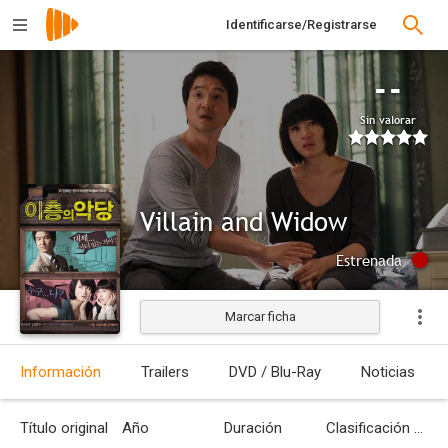
Identificarse/Registrarse
--
Sin valorar
Villain and Widow
Estrenada
Marcar ficha
Información
Trailers
DVD / Blu-Ray
Noticias
Título original
Año
Duración
Clasificación por edades