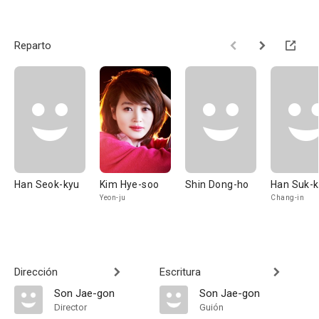
Reparto
Han Seok-kyu
Kim Hye-soo
Shin Dong-ho
Han Suk-
Yeon-ju
Chang-in
Dirección
Escritura
Son Jae-gon
Son Jae-gon
Director
Guión