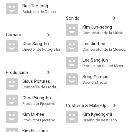
Bae Tae-jong
Asistente de Dirección
Sonido
Kim Jun-seong
Compositor de la Música Original
Cámara
Choi Sang-ho
Lee Jin-hee
Director de Fotografía
Compositor de la Música Original
Lee Sang-jun
Production Sound Mixer
Producción
Song Yun-jae
Sidus Pictures
Sound Effects
Compañía de Produccion
Choi Pyung-ho
Productor Ejecutivo
Costume & Make-Up
Kim Mi-hee
Kim Kyeong-mi
Productor Ejecutivo
Diseño de Vestuario
Kim Eui-sung