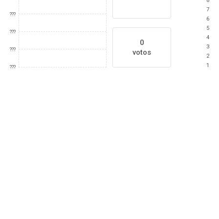
8
7
???
6
5
???
4
0
3
???
votos
2
1
???