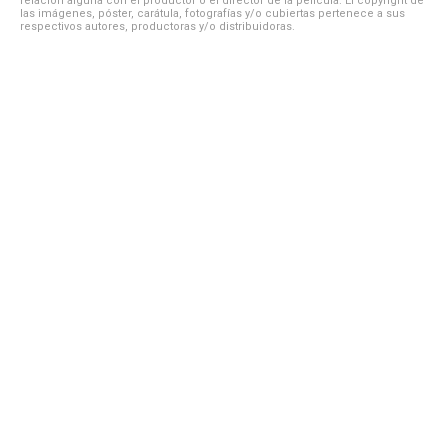
relación alguna con el productor o el director de la película. El copyright de
las imágenes, póster, carátula, fotografías y/o cubiertas pertenece a sus
respectivos autores, productoras y/o distribuidoras.