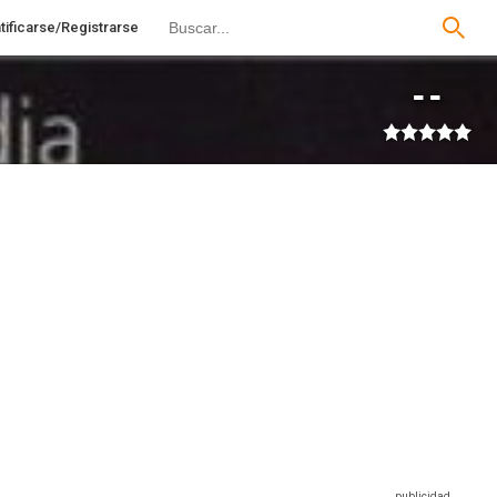
tificarse/Registrarse
--