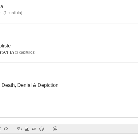
la
et
(
1
capítulo
)
Los profesionales
The Turkish Detective
--
--
tiste
 Arslan
(
3
capítulos
)
y: Death, Denial & Depiction
Singing Women
The Palace
Bella Bet
--
--