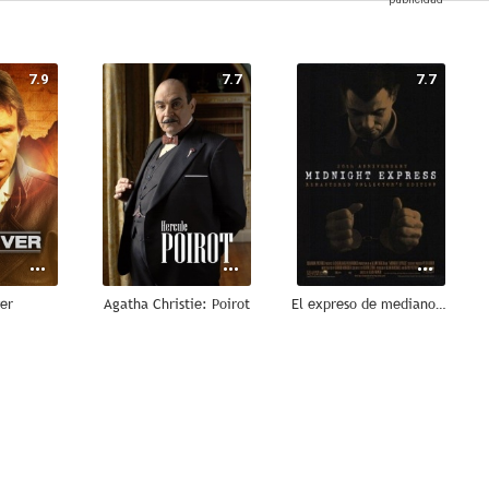
7.9
7.7
7.7
er
Agatha Christie: Poirot
El expreso de medianoche
10
10
9.0