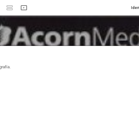
Iden
rafía.