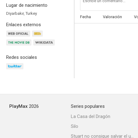
Lugar de nacimiento
Diyarbakır, Turkey
Fecha
Valoración
V
Enlaces externos
The Detectives
--
Redes sociales
PlayMax
2026
Series populares
Misterio en Malta
La Casa del Dragón
--
Silo
Stuart no consigue salvar el universo