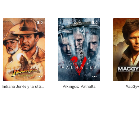
8.0
8.0
Indiana Jones y la última cruzada
Vikingos: Valhalla
MacGyv
7.1
6.4