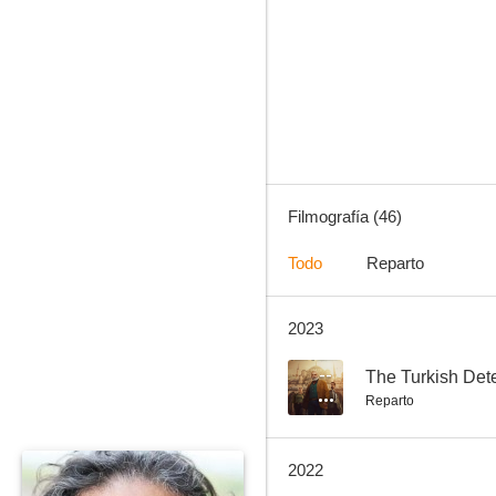
La promesa
7.4
Filmografía (46)
Todo
Reparto
2023
Las aventuras del joven Indiana Jones
5.5
--
The Turkish Det
Reparto
2022