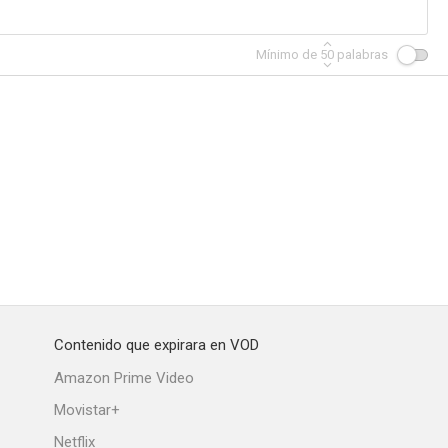
Mínimo de
50
palabras
La calle de la Media Luna
Los hermanos Corsos
Jaque al rey
--
--
--
Contenido que expirara en VOD
anguage
La era de la incertidumbre
Uppdraget
Amazon Prime Video
--
Movistar+
Netflix