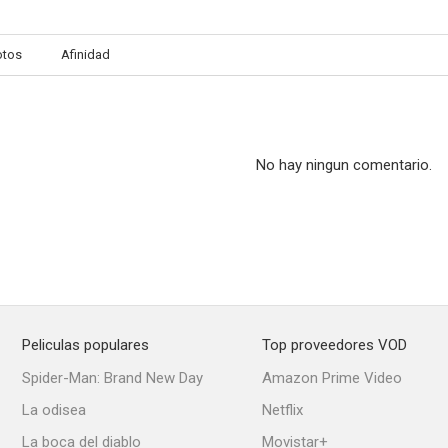
otos
Afinidad
Doble visión
La pandilla plumilla
--
--
No hay ningun comentario.
Peliculas populares
Top proveedores VOD
Pedro y Pablo
Minder
Mind Your L
Spider-Man: Brand New Day
Amazon Prime Video
--
--
La odisea
Netflix
La boca del diablo
Movistar+