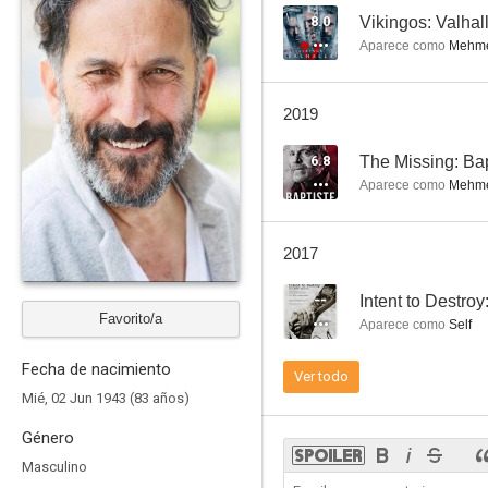
8.0
Vikingos: Valhal
Aparece como
Mehm
MacGyver y el tesoro perdido de la Atlántida
2019
--
6.8
The Missing: Bap
Aparece como
Mehmet
2017
--
Intent to Destro
Favorito/a
Aparece como
Self
Yozgat Blues
Fecha de nacimiento
Ver todo
--
Mié, 02 Jun 1943 (83 años)
Género
Masculino