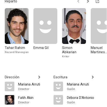
Reparto
Tahar Rahim
Emma Gil
Simon
Manuel
Abkarian
Martines
Nazaret Manoogian
Sobrado
Krikor
Dirección
Escritura
Mariana Arruti
Mariana Arruti
Director
Guión
Fatih Akin
Débora D'Antonio
Director
Guión