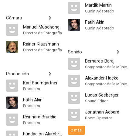
Mardik Martin
Guión Adaptado
Cámara
Fatih Akin
Manuel Muschong
Guión Adaptado
Director de Fotografía
Rainer Klausmann
Director de Fotografía
Sonido
Bernardo Baraj
Compositor de la Música Original
Producción
Alexander Hacke
Karl Baumgartner
Compositor de la Música Original
Productor
Lucas Seeberger
Fatih Akin
Sound Editor
Productor
Jonathan Acbard
Reinhard Brundig
Boom Operator
Productor
2 más
Fundación Alumbrar