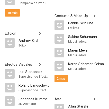
Compañía de Produccion
18 más
Costume & Make-Up
Debbie Scicluna
Estilista
Edición
Sabine Schumann
Andrew Bird
Maquilladora
Editor
Maren Meyer
Maquilladora
Karen Schembri Grima
Efectos Visuales
Maquilladora
Juri Stanossek
Supervisor de Efectos Visuales
2 más
Roland Langschwert
Supervisor de Efectos Visuales
Johannes Kümmel
Arte
3D Animator
Allan Starski