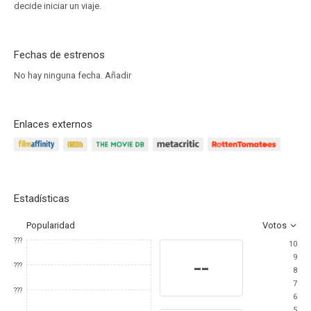
decide iniciar un viaje.
Fechas de estrenos
No hay ninguna fecha.
Añadir
Enlaces externos
Estadísticas
Popularidad
Votos
???
10
9
--
???
8
7
???
6
5