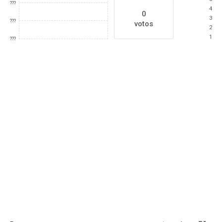
???
4
0
3
???
votos
2
1
???