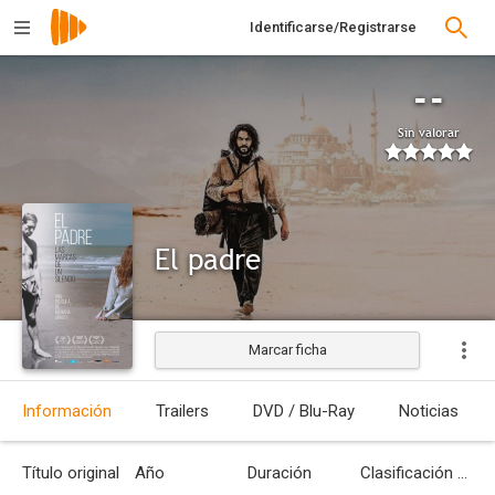
Identificarse/Registrarse
--
Sin valorar
El padre
Marcar ficha
Estrenada
Información
Trailers
DVD / Blu-Ray
Noticias
Título original
Año
Duración
Clasificación por edades