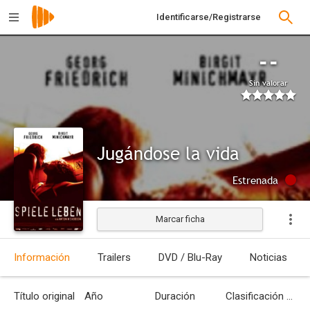
Identificarse/Registrarse
--
Sin valorar
Jugándose la vida
Estrenada
Marcar ficha
Información
Trailers
DVD / Blu-Ray
Noticias
Título original
Año
Duración
Clasificación por edades