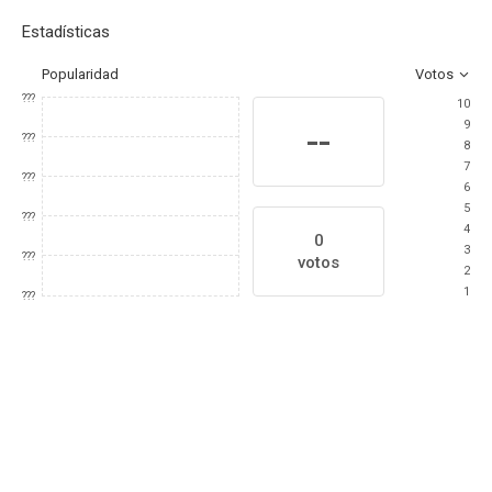
Estadísticas
Popularidad
Votos
???
10
9
--
???
8
7
???
6
5
???
4
0
3
???
votos
2
1
???