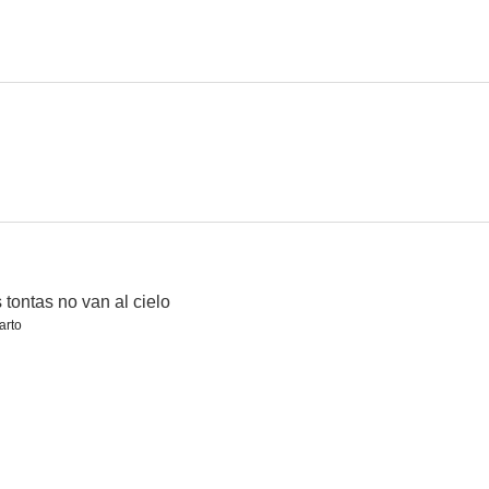
nemiga
El Pantera
Navidad sin fin
--
--
--
 tontas no van al cielo
arto
octurno
Valentina
Entre el amor y la muerte
--
--
--