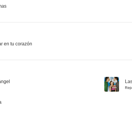
mas
¡Ay mamá! Una familia venezolana en Navidad
Zacatillo, un lugar en tu corazón
Querida e
--
--
ar en tu corazón
ángel
6.8
Las
Rep
Desencuentro
Los cómplices del infierno
Vigilante n
a
--
--