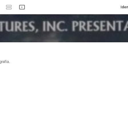
Iden
rafía.