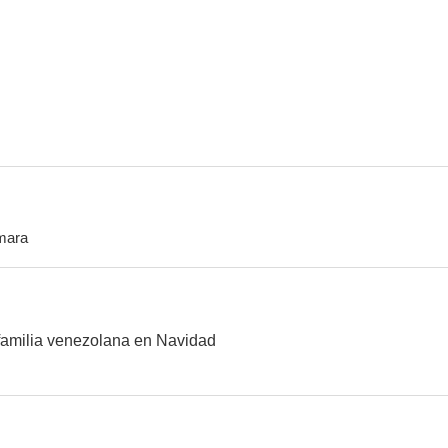
Serafín
Locura de amor
Ángel
6.0
6.0
mara
Zapata: El sueño del héroe
Sin pecado concebido
--
--
amilia venezolana en Navidad