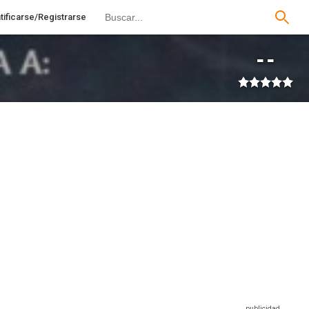
tificarse/Registrarse
--