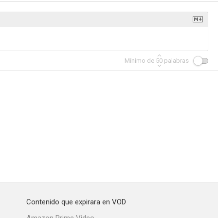
hierro 3
Atrapados
Violencia sin tregua
Mínimo de
50
palabras
--
--
--
Violaciones, casos de la vida real
En carne propia
La zona del silencio
--
--
--
Contenido que expirara en VOD