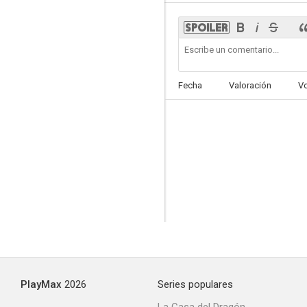
Capricho
Fecha
Valoración
V
--
Keiko en peligro
--
PlayMax
2026
Series populares