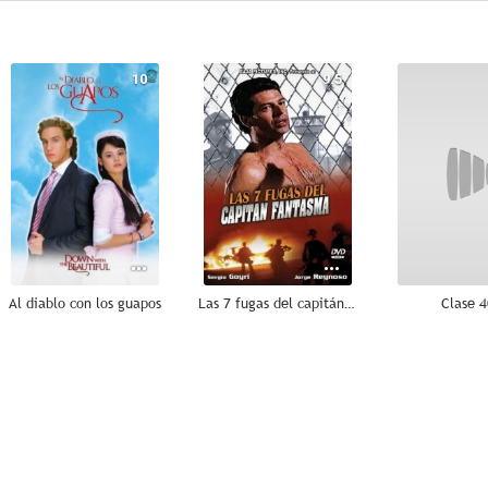
10
9.5
Al diablo con los guapos
Las 7 fugas del capitán fantasma
Clase 
8.5
8.0