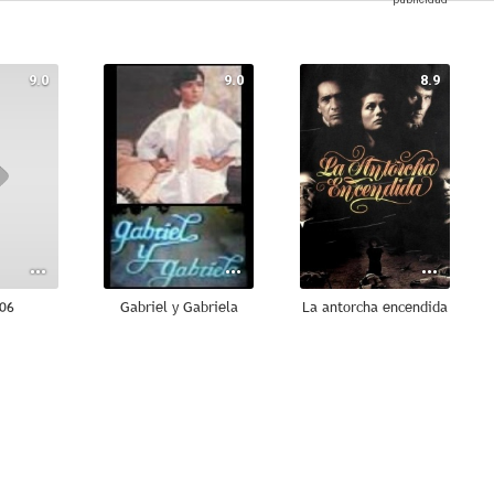
9.0
9.0
8.9
406
Gabriel y Gabriela
La antorcha encendida
7.5
7.0
6.8