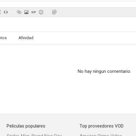
Muralla de tinieblas
El trono del infierno
El fiscal de 
otos
Afinidad
--
--
No hay ningun comentario.
El rostro de la muerte
Buscando al culpable
--
--
Peliculas populares
Top proveedores VOD