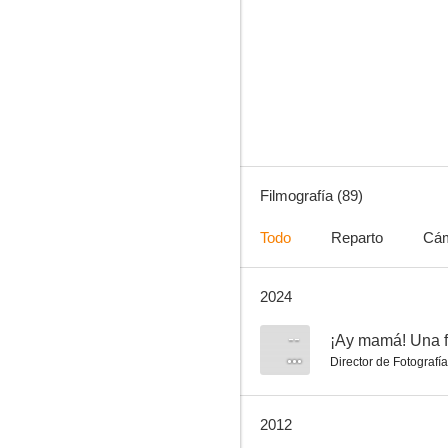
Cuidado con el ángel
6.7
Filmografía (89)
Todo
Reparto
Cá
2024
El infierno (L'enfer)
1.0
--
¡Ay mamá! Una f
Director de Fotografía
2012