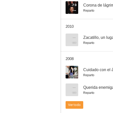
7.0
Corona de lágri
Reparto
Cuento de Navidad
2010
--
--
Zacatillo, un lug
Reparto
2008
8.7
Cuidado con el 
Reparto
En el país de no pasa nada
--
Querida enemig
--
Reparto
Ver todo