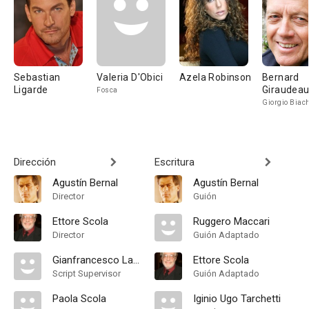
Sebastian
Valeria D'Obici
Azela Robinson
Bernard
Ligarde
Giraudea
Fosca
Giorgio Biach
Dirección
Escritura
Agustín Bernal
Agustín Bernal
Director
Guión
Ettore Scola
Ruggero Maccari
Director
Guión Adaptado
Gianfrancesco Lazotti
Ettore Scola
Script Supervisor
Guión Adaptado
Paola Scola
Iginio Ugo Tarchetti