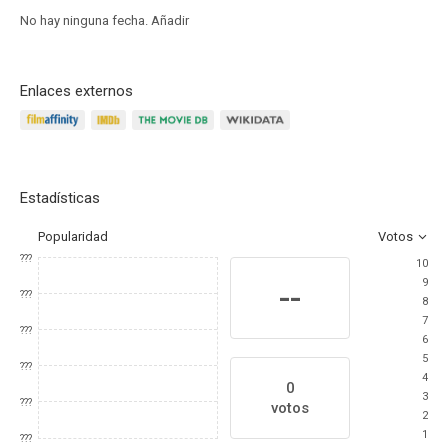
No hay ninguna fecha.
Añadir
Enlaces externos
Estadísticas
Popularidad
Votos
???
10
9
--
???
8
7
???
6
5
???
4
0
3
???
votos
2
1
???