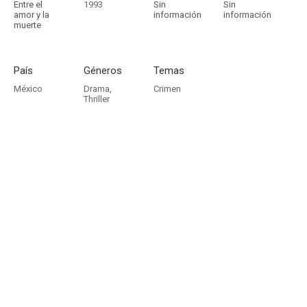
Entre el
1993
Sin
Sin
amor y la
información
información
muerte
País
Géneros
Temas
México
Drama
,
Crimen
Thriller