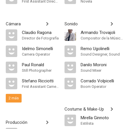
First Assistant Director
Novela
Cámara
Sonido
Claudio Ragona
Armando Trovajoli
Director de Fotografía
Compositor de la Música Original
Idelmo Simonelli
Remo Ugolinelli
Camera Operator
Sound Designer, Sound
Paul Ronald
Danilo Moroni
Still Photographer
Sound Mixer
Stefano Ricciotti
Corrado Volpicelli
First Assistant Camera
Boom Operator
2 más
Costume & Make-Up
Mirella Ginnoto
Producción
Estilista