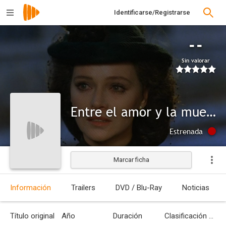
Identificarse/Registrarse
--
Sin valorar
Entre el amor y la muerte
Estrenada
Marcar ficha
Información
Trailers
DVD / Blu-Ray
Noticias
Título original
Año
Duración
Clasificación por edades