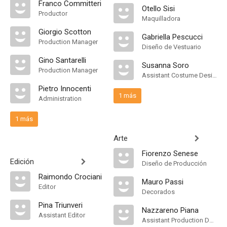
Franco Committeri
Otello Sisi
Productor
Maquilladora
Giorgio Scotton
Gabriella Pescucci
Production Manager
Diseño de Vestuario
Gino Santarelli
Susanna Soro
Production Manager
Assistant Costume Designer
Pietro Innocenti
1 más
Administration
1 más
Arte
Fiorenzo Senese
Edición
Diseño de Producción
Raimondo Crociani
Mauro Passi
Editor
Decorados
Pina Triunveri
Nazzareno Piana
Assistant Editor
Assistant Production Design