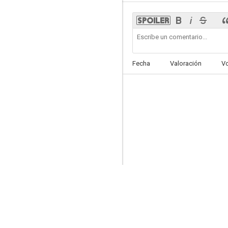
El lobo blanco
Fecha
Valoración
V
--
La casta divina
--