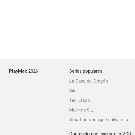
Cuidado con el amor
--
PlayMax
2026
Series populares
La Casa del Dragón
Silo
Tres citas con el destino
Ted Lasso
--
Muertos S.L.
Stuart no consigue salvar el universo
Contenido que expirara en VOD