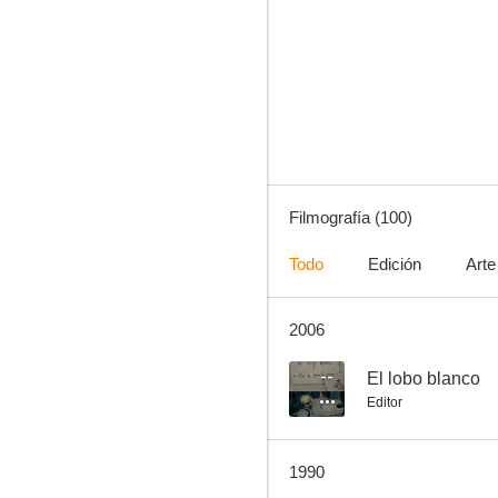
El vampiro
7.0
Filmografía (100)
Todo
Edición
Arte
2006
Allá en el Rancho Grande
6.0
--
El lobo blanco
Editor
1990