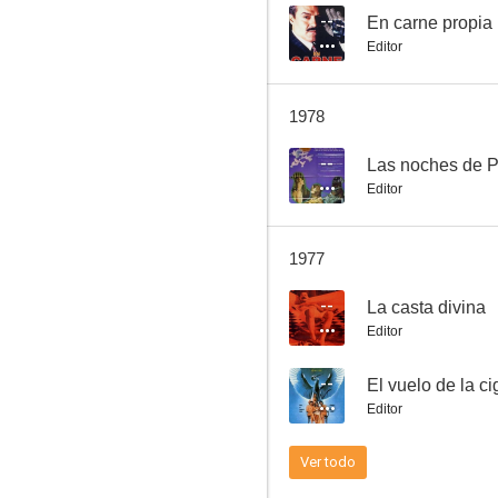
--
En carne propia
Editor
Santo en El tesoro de Drácula
1978
6.0
--
Las noches de 
Editor
1977
--
La casta divina
Editor
Soy charro de Levita
--
El vuelo de la c
--
Editor
Ver todo