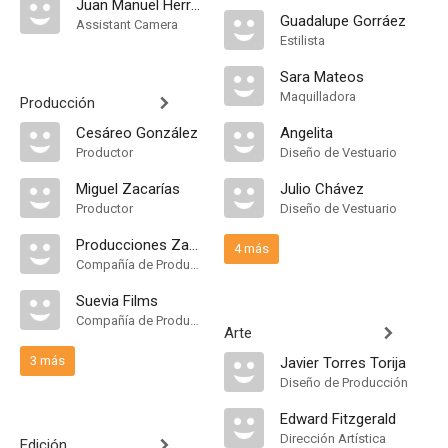
Juan Manuel Herrera
Guadalupe Gorráez
Assistant Camera
Estilista
Sara Mateos
Maquilladora
Producción
Cesáreo González
Angelita
Productor
Diseño de Vestuario
Miguel Zacarías
Julio Chávez
Productor
Diseño de Vestuario
Producciones Zacarías S.A. de C.V
4 más
Compañía de Produccion
Suevia Films
Compañía de Produccion
Arte
3 más
Javier Torres Torija
Diseño de Producción
Edward Fitzgerald
Dirección Artística
Edición