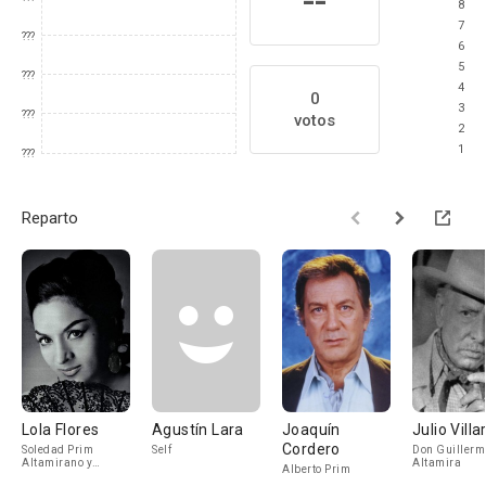
--
8
7
???
6
5
???
4
0
3
???
votos
2
1
???
Reparto
Lola Flores
Agustín Lara
Joaquín
Julio Villa
Cordero
Soledad Prim
Self
Don Guillerm
Altamirano y
Altamira
Alberto Prim
Montoya / Pastora