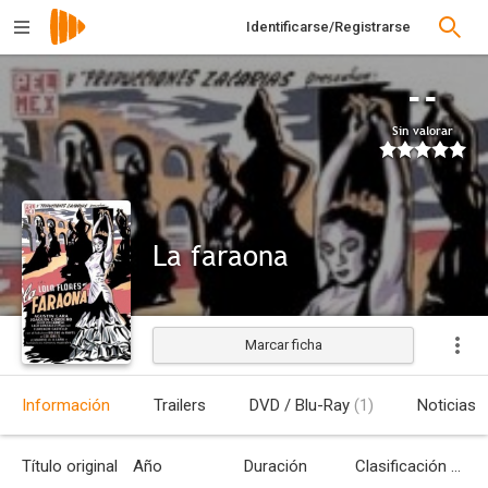
Identificarse/Registrarse
--
Sin valorar
La faraona
Marcar ficha
Estrenada
Información
Trailers
DVD / Blu-Ray
(1)
Noticias
Título original
Año
Duración
Clasificación por edades