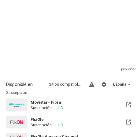
Disponible en...
Sitios compatibles
España
Suscripción
Movistar+ Fibra
Suscripción:
HD
Disponible hasta el Vie, 01 Ene 2100 (Quedan 73 años)
FlixOlé
Suscripción:
HD
FlixOlé Amazon Channel