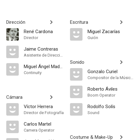
Heredia
Dirección
Escritura
René Cardona
Miguel Zacarías
Director
Guión
Jaime Contreras
Asistente de Dirección
Sonido
Miguel Ángel Madrigal
Gonzalo Curiel
Continuity
Compositor de la Música Original, Música
Roberto Áviles
Boom Operator
Cámara
Víctor Herrera
Rodolfo Solís
Director de Fotografía
Sound
Carlos Martel
Camera Operator
Costume & Make-Up