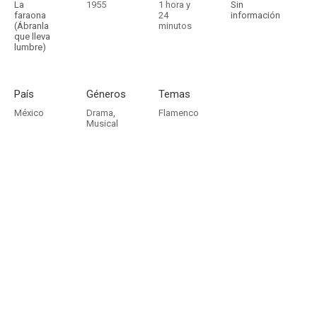
La
1955
1 hora y
Sin
faraona
24
información
(Ábranla
minutos
que lleva
lumbre)
País
Géneros
Temas
México
Drama
,
Flamenco
Musical