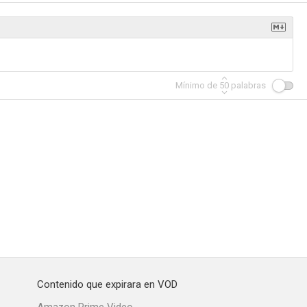
nd Learn
Merry-Go-Round of 1938
La escuadrilla del Pacífico
Mínimo de
50
palabras
--
--
--
ney
The Bridge of Sighs
El héroe público número 1
--
--
--
Contenido que expirara en VOD