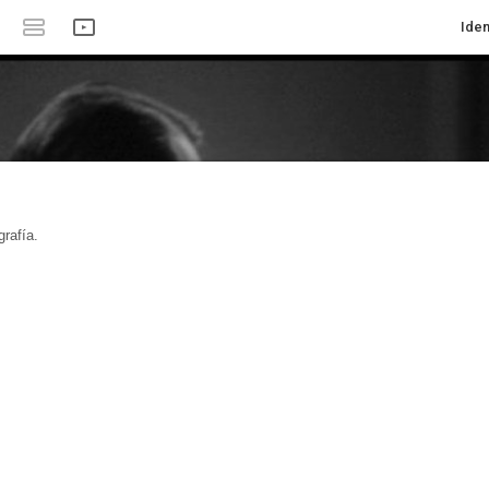
Iden
rafía.