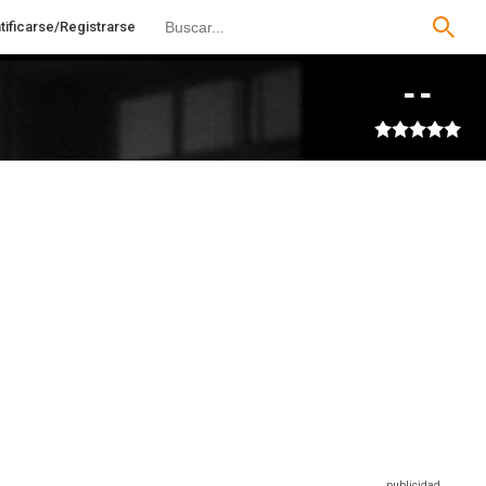
tificarse/Registrarse
--