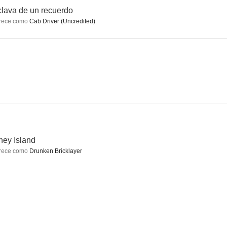
lava de un recuerdo
rece como
Cab Driver (Uncredited)
ristian
These Glamour Girls
Sudden Money
--
--
--
ey Island
rece como
Drunken Bricklayer
ngale
Everybody's Doing It
Female Fugitive
--
--
--