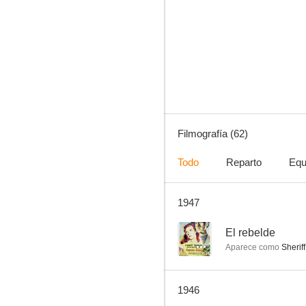
Marea de luna
--
Filmografía (62)
Todo
Reparto
Equ
1947
Extraña confesión
--
--
El rebelde
Aparece como
Sheriff
1946