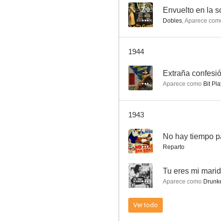
7.0
Envuelto en la 
Dobles
,
Aparece com
Años sin días
1944
--
--
Extraña confesi
Aparece como
Bit Pla
1943
--
No hay tiempo p
Reparto
Wolf Call
--
Tu eres mi mari
--
Aparece como
Drunke
Ver todo