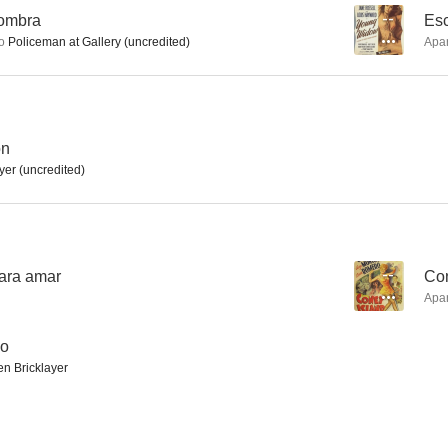
sombra
--
Esc
o
Policeman at Gallery (uncredited)
Apa
The Green Hornet
My Little Chickadee
Meet Dr. Ch
--
--
ón
yer (uncredited)
ara amar
--
Con
Apa
Rapsodia de juventud
El borrón de la familia
Kid Nighti
do
--
--
n Bricklayer