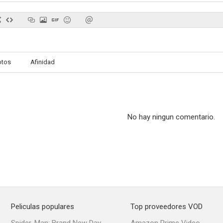
The Grand Bounce
Portia on Trial
Live, Love a
otos
Afinidad
--
--
No hay ningun comentario.
Lady Luck
El demonio es un pobre diablo
Easy Mo
--
--
Peliculas populares
Top proveedores VOD