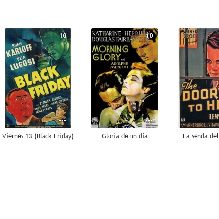
10
10
Viernes 13 (Black Friday)
Gloria de un día
La senda de
6.9
6.0