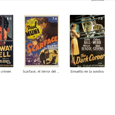
8.0
7.4
7.0
l crimen
Scarface, el terror del Hampa
Envuelto en la sombra
6.0
--
--