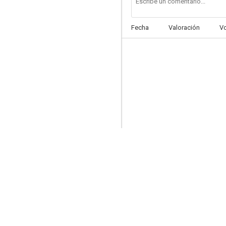
Fecha
Valoración
V
Marcelino, pan y vino
6.0
Aventuras del barbero de Sevilla
5.5