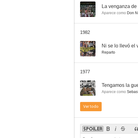
--
La venganza de
Aparece como
Don N
En un lugar de La Manga
1982
7.0
--
Ni se lo llevó el
Reparto
1977
--
Tengamos la gue
Aparece como
Sebast
El clavo
Ver todo
6.3