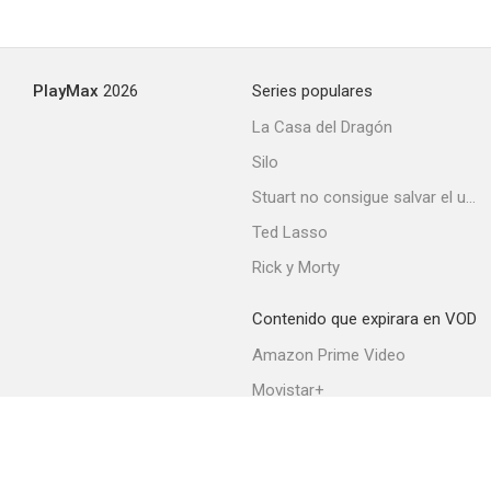
Séptima página
PlayMax
2026
Series populares
--
La Casa del Dragón
Silo
Stuart no consigue salvar el universo
Ted Lasso
Rick y Morty
Contenido que expirara en VOD
La gitana y el rey
Amazon Prime Video
--
Movistar+
Netflix
Filmin