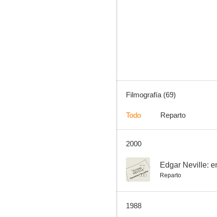
Un rayo de luz
8.0
Filmografía (69)
Todo
Reparto
2000
El malvado Carabel
7.0
--
Edgar Neville: 
Reparto
1988