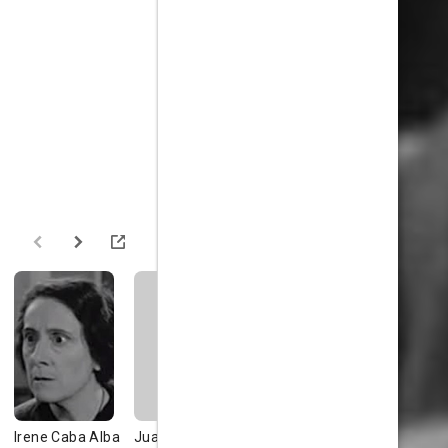
Irene Caba Alba
Juan Calvo
Ramón Martori
Rafaela