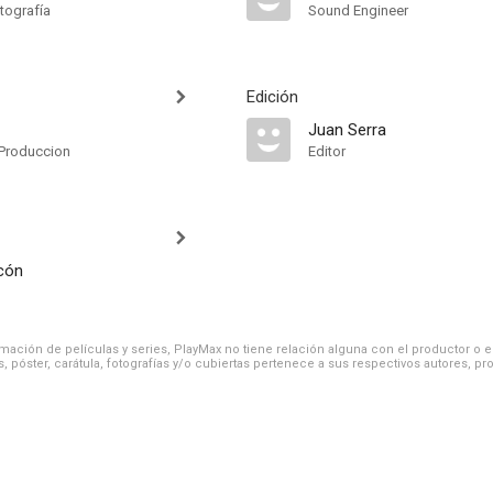
tografía
Sound Engineer
Edición
Juan Serra
Produccion
Editor
rcón
ación de películas y series, PlayMax no tiene relación alguna con el productor o el d
, póster, carátula, fotografías y/o cubiertas pertenece a sus respectivos autores, pr