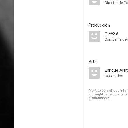
Director de Fo
Producción
CIFESA
Compañía de 
Arte
Enrique Ala
Decorados
PlayMax solo ofrece inform
copyright de las imágenes
distribuidoras.