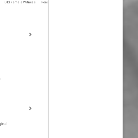
Satorrés
Old Female Witness
Peasant
Prosecutor
Doña Blanca
n
inal