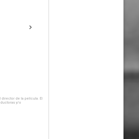
irector de la película. El
oductoras y/o