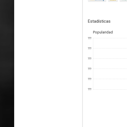
Estadísticas
Popularidad
???
???
???
???
???
???