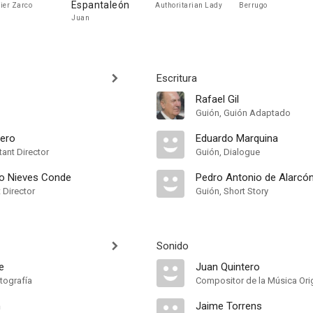
Espantaleón
ier Zarco
Authoritarian Lady
Berrugo
Juan
Escritura
Rafael Gil
Guión, Guión Adaptado
uero
Eduardo Marquina
ant Director
Guión, Dialogue
o Nieves Conde
Pedro Antonio de Alarcó
t Director
Guión, Short Story
Sonido
e
Juan Quintero
tografía
Compositor de la Música Orig
h
Jaime Torrens