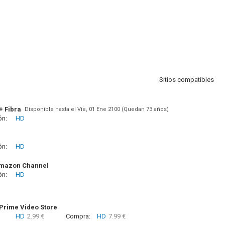
Sitios compatibles
+ Fibra
Disponible hasta el Vie, 01 Ene 2100 (Quedan 73 años)
ón:
HD
ón:
HD
Amazon Channel
ón:
HD
rime Video Store
HD
2.99 €
Compra:
HD
7.99 €