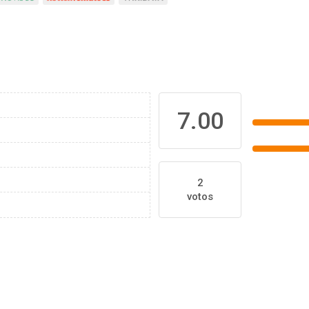
7.00
2
votos