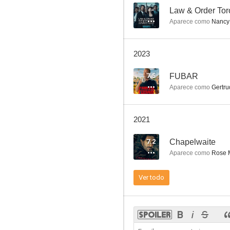
--
Law & Order Toro
Aparece como
Nancy
La tierra de los muertos vivientes
2023
8.9
7.5
FUBAR
Aparece como
Gertru
2021
7.2
Chapelwaite
Aparece como
Rose M
Catástrofes aéreas (Mayday)
Ver todo
7.5