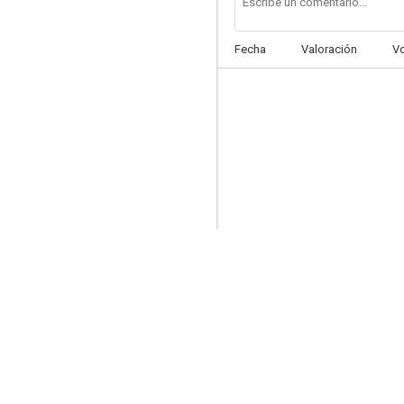
Fecha
Valoración
V
Carter
7.3
Copper
5.8