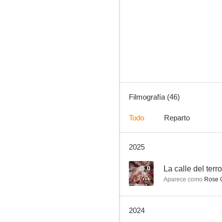
La reina de las sombras
7.2
Filmografía (46)
Todo
Reparto
2025
Saw IV
6.1
5.0
Aparece como
Rose 
2024