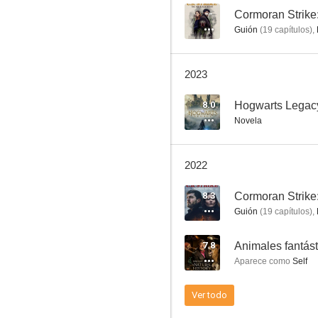
--
Cormoran Strike
Guión
(
19
capítulos
)
,
Animales fantásticos y dónde encontrarlos
2023
6.1
8.0
Hogwarts Legac
Novela
2022
8.3
Cormoran Strike:
Guión
(
19
capítulos
)
,
Voldemort: Los orígenes del heredero
7.8
Animales fantást
8.6
Aparece como
Self
Ver todo