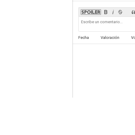
Cormoran Strike
Fecha
Valoración
V
8.0
Hogwarts Legacy
7.5