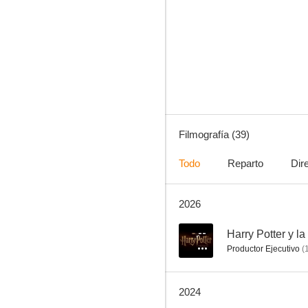
Harry Potter y el prisionero de Azkaban
8.5
Filmografía (39)
Todo
Reparto
Dir
2026
Harry Potter y el cáliz de fuego
7.9
--
Harry Potter y la 
Productor Ejecutivo
(
2024