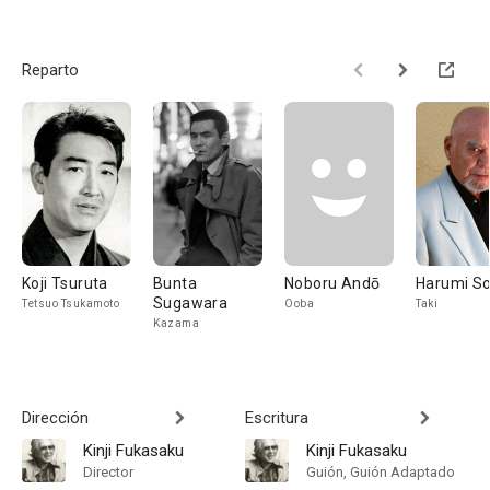
Reparto
Koji Tsuruta
Bunta
Noboru Andō
Harumi S
Sugawara
Tetsuo Tsukamoto
Ooba
Taki
Kazama
Dirección
Escritura
Kinji Fukasaku
Kinji Fukasaku
Director
Guión, Guión Adaptado