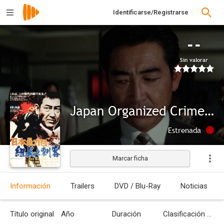
Identificarse/Registrarse
--
Sin valorar
Japan Organized Crime Boss
Estrenada
Marcar ficha
Información
Trailers
DVD / Blu-Ray
Noticias
Título original
Año
Duración
Clasificación por edades