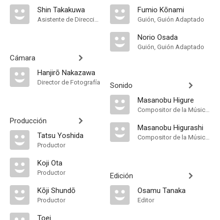
Shin Takakuwa
Fumio Kōnami
Asistente de Dirección
Guión, Guión Adaptado
Norio Osada
Guión, Guión Adaptado
Cámara
Hanjirō Nakazawa
Director de Fotografía
Sonido
Masanobu Higure
Compositor de la Música Original
Producción
Masanobu Higurashi
Tatsu Yoshida
Compositor de la Música Original
Productor
Koji Ota
Productor
Edición
Kōji Shundō
Osamu Tanaka
Productor
Editor
Toei