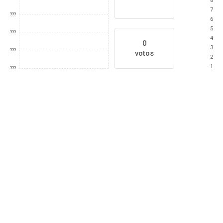
8
7
???
6
5
???
4
0
3
???
votos
2
1
???