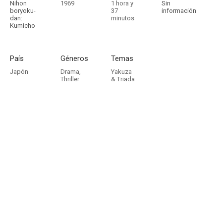
Nihon
1969
1 hora y
Sin
boryoku-
37
información
dan:
minutos
Kumicho
País
Géneros
Temas
Japón
Drama
,
Yakuza
Thriller
& Triada