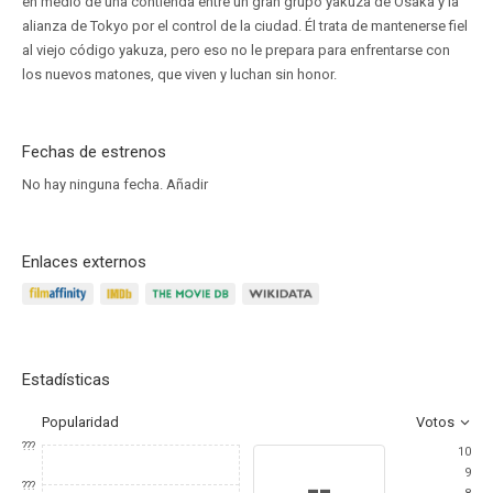
en medio de una contienda entre un gran grupo yakuza de Osaka y la
alianza de Tokyo por el control de la ciudad. Él trata de mantenerse fiel
al viejo código yakuza, pero eso no le prepara para enfrentarse con
los nuevos matones, que viven y luchan sin honor.
Fechas de estrenos
No hay ninguna fecha.
Añadir
Enlaces externos
Estadísticas
Popularidad
Votos
???
10
9
--
???