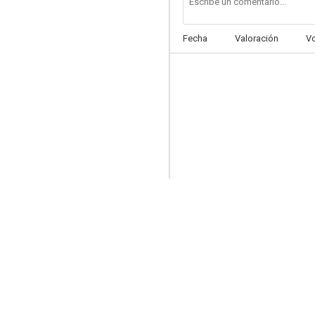
Fecha
Valoración
V
The Devil's Flute
--
Okinawa jû-nen sensô
--