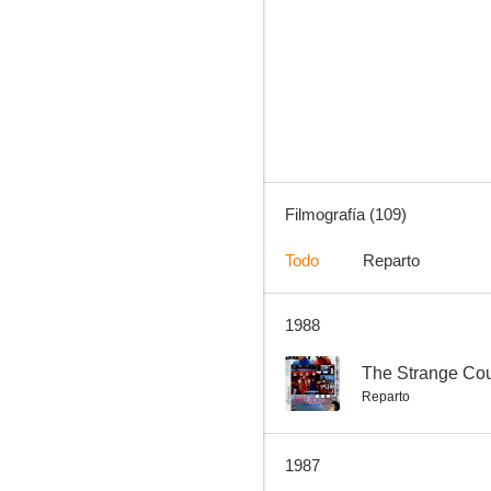
El castillo de arena
4.2
Filmografía (109)
Todo
Reparto
1988
El lobo solitario y su cachorro: Niño y maestría en alquiler
--
--
The Strange Co
Reparto
1987