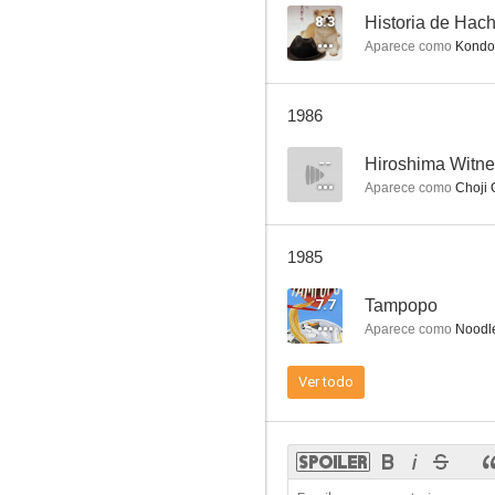
8.3
Historia de Hach
Aparece como
Kondo
The Yen Family
1986
--
--
Hiroshima Witn
Aparece como
Choji 
1985
7.7
Tampopo
Aparece como
Noodle
Hometown
Ver todo
--