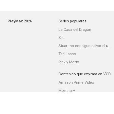
Gambler
PlayMax
2026
Series populares
--
La Casa del Dragón
Silo
Stuart no consigue salvar el universo
Ted Lasso
Rick y Morty
Contenido que expirara en VOD
Fight, Zatoichi, Fight
Amazon Prime Video
--
Movistar+
Netflix
Filmin