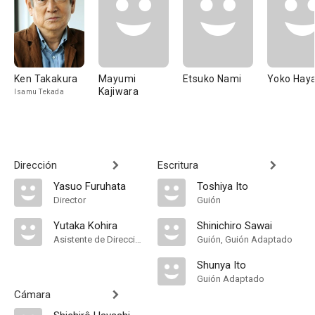
Ken Takakura
Mayumi
Etsuko Nami
Yoko Hay
Kajiwara
Isamu Tekada
Dirección
Escritura
Yasuo Furuhata
Toshiya Ito
Director
Guión
Yutaka Kohira
Shinichiro Sawai
Asistente de Dirección
Guión, Guión Adaptado
Shunya Ito
Guión Adaptado
Cámara