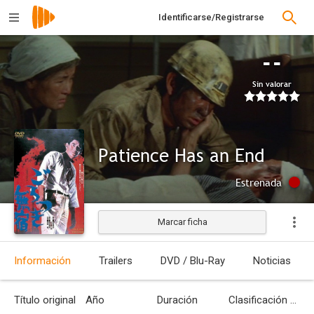
Identificarse/Registrarse
--
Sin valorar
Patience Has an End
Estrenada
Marcar ficha
Información
Trailers
DVD / Blu-Ray
Noticias
Título original
Año
Duración
Clasificación por edades