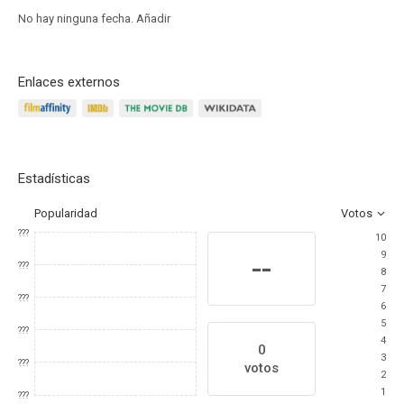
No hay ninguna fecha.
Añadir
Enlaces externos
Estadísticas
Popularidad
Votos
???
10
9
--
???
8
7
???
6
5
???
4
0
3
???
votos
2
1
???