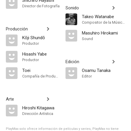
Shichirô Hayashi
Director de Fotografía
Sonido
Takeo Watanabe
Compositor de la Música Original
Producción
Masuhiro Hirokami
Kōji Shundō
Sound
Productor
Hisashi Yabe
Productor
Edición
Toei
Osamu Tanaka
Compañía de Produccion
Editor
Arte
Hiroshi Kitagawa
Dirección Artística
PlayMax solo ofrece información de películas y series, PlayMax no tiene