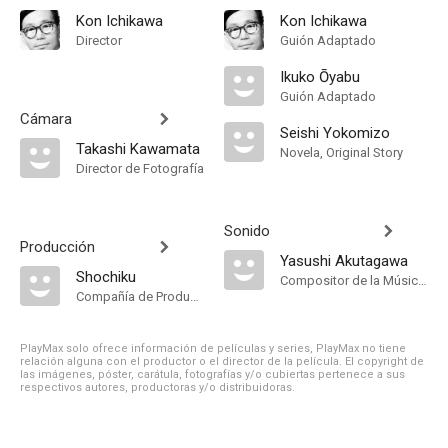
Kon Ichikawa
Kon Ichikawa
Director
Guión Adaptado
Ikuko Ōyabu
Guión Adaptado
Cámara
Seishi Yokomizo
Takashi Kawamata
Novela, Original Story
Director de Fotografía
Sonido
Producción
Yasushi Akutagawa
Shochiku
Compositor de la Música Original
Compañía de Produccion
PlayMax solo ofrece información de películas y series, PlayMax no tiene
relación alguna con el productor o el director de la película. El copyright de
las imágenes, póster, carátula, fotografías y/o cubiertas pertenece a sus
respectivos autores, productoras y/o distribuidoras.