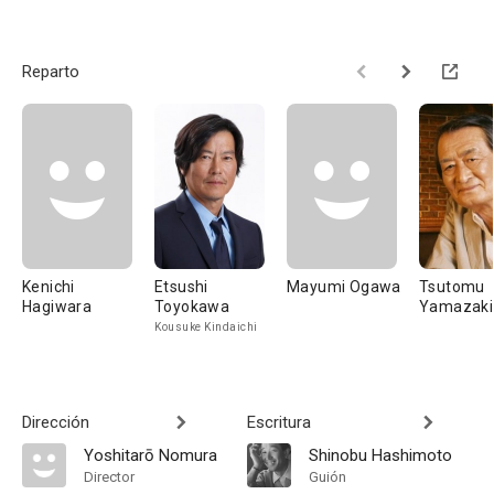
Reparto
Kenichi
Etsushi
Mayumi Ogawa
Tsutomu
Hagiwara
Toyokawa
Yamazaki
Kousuke Kindaichi
Dirección
Escritura
Yoshitarō Nomura
Shinobu Hashimoto
Director
Guión