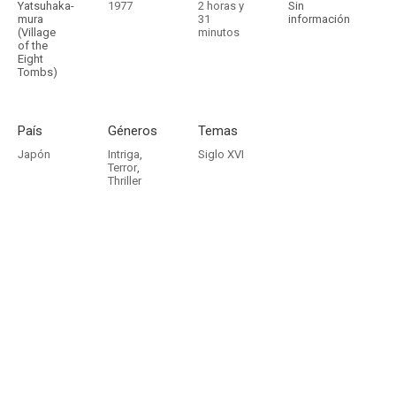
Yatsuhaka-
1977
2 horas y
Sin
mura
31
información
(Village
minutos
of the
Eight
Tombs)
País
Géneros
Temas
Japón
Intriga
,
Siglo XVI
Terror
,
Thriller