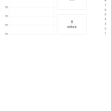
8
7
???
6
5
???
4
0
3
???
votos
2
1
???