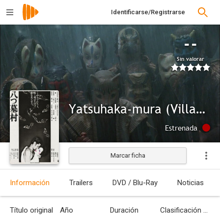
Identificarse/Registrarse
--
Sin valorar
Yatsuhaka-mura (Village of the Eight Tombs)
Estrenada
Marcar ficha
Información
Trailers
DVD / Blu-Ray
Noticias
Título original
Año
Duración
Clasificación por edades