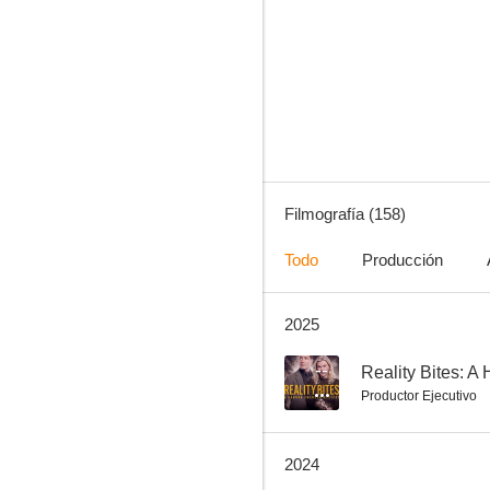
Un misterio para Aurora Teagarden: Reencuentro mortal
10
Filmografía (158)
Todo
Producción
2025
Jugando con la muerte
9.7
--
Productor Ejecutivo
2024