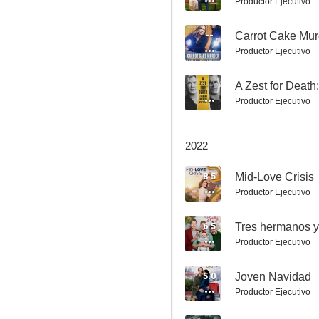
Productor Ejecutivo
--
Productor Ejecutivo
Un misterio para Aurora Teagarden: Un diseño mortal
--
A Zest for Deat
Productor Ejecutivo
8.5
2022
8.5
Mid-Love Crisis
Productor Ejecutivo
6.5
Tres hermanos y
Productor Ejecutivo
Mid-Love Crisis
8.3
5.0
Joven Navidad
Productor Ejecutivo