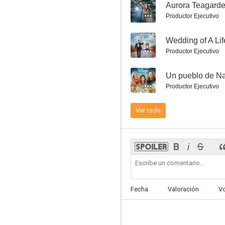
--
Productor Ejecutivo
--
Wedding of A Lif
Productor Ejecutivo
Un misterio para Aurora Teagarden: Un montón de problemas
--
Un pueblo de N
7.9
Productor Ejecutivo
Ver todo
Mi deseo por Navidad
Fecha
Valoración
V
7.5