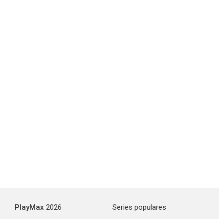
El Show: Esta es tu muerte
4.0
¡Menuda momia!
3.5
PlayMax
2026
Series populares