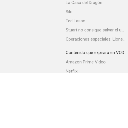
La Casa del Dragón
Silo
Ted Lasso
Stuart no consigue salvar el universo
Operaciones especiales: Lioness
Al otro lado de la pared
Contenido que expirara en VOD
--
Amazon Prime Video
Netflix
Filmin
Movistar+
Movistar+ Fibra
Reality Bites: A Hannah Swensen Mystery
--