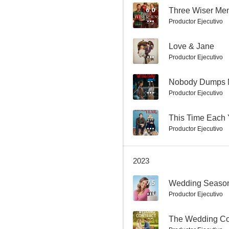
6.0
Three Wiser Me
Productor Ejecutivo
Un misterio para Aurora Teagarden: Una muy mala obra
--
Love & Jane
Productor Ejecutivo
9.0
--
Nobody Dumps 
Productor Ejecutivo
--
This Time Each 
Productor Ejecutivo
2023
Meghan y Harry: Un enlace real
8.7
7.5
Wedding Seaso
Productor Ejecutivo
--
The Wedding Co