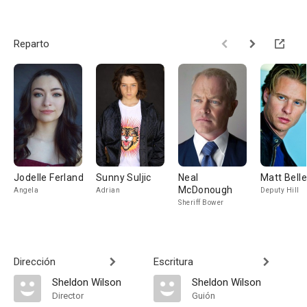
Reparto
Jodelle Ferland
Sunny Suljic
Neal
Matt Belle
McDonough
Angela
Adrian
Deputy Hill
Sheriff Bower
Dirección
Escritura
Sheldon Wilson
Sheldon Wilson
Director
Guión