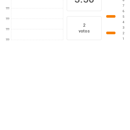
8
7
???
6
5
???
4
2
3
???
votos
2
1
???