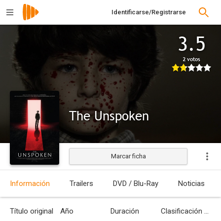
Identificarse/Registrarse
3.5
2 votos
The Unspoken
Marcar ficha
Estrenada
Información
Trailers
DVD / Blu-Ray
Noticias
Título original
Año
Duración
Clasificación por edades