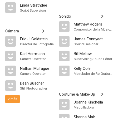
Linda Strathdee
Script Supervisor
Sonido
Matthew Rogers
Compositor de la Música Original
Cámara
Eric J. Goldstein
James Fonnyadt
Director de Fotografía
Sound Designer
Karl Herrmann
Bill Mellow
Camera Operator
Supervising Sound Editor
Nathan McTague
Kelly Cole
Camera Operator
Mezclador de Re-Grabación de Sonido
Dean Buscher
Still Photographer
Costume & Make-Up
2 más
Joanne Kinchella
Maquilladora
Shanna Mair