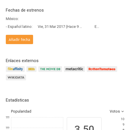
Fechas de estrenos
México:
- Español latino:
Vie, 31 Mar 2017 (Hace 9 años y 4 meses)
Estreno
Añadir fecha
Enlaces externos
Estadísticas
Popularidad
Votos
???
10
9
3.50
???