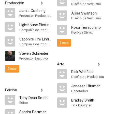
Producción
Diseño de Vestuario
Jamie Goehring
Allisa Swanson
Productor, Production Manager
Diseño de Vestuario
Lighthouse Pictures
Rosa Terracciano
Compañía de Produccion
Key Hair Stylist
Sapphire Fire Limited
1 más
Compañía de Produccion
Steven Schneider
Productor Ejecutivo
Arte
5 más
Rick Whitfield
Diseño de Producción
Janessa Hitsman
Edición
Decorados
Tony Dean Smith
Bradley Smith
Editor
Title Designer
Sandra Portman