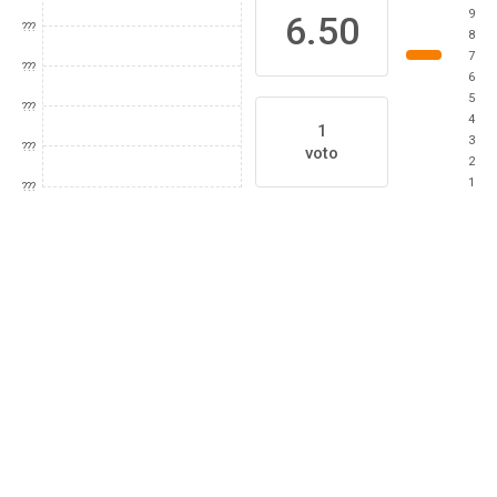
9
6.50
???
8
7
???
6
5
???
4
1
3
???
voto
2
1
???