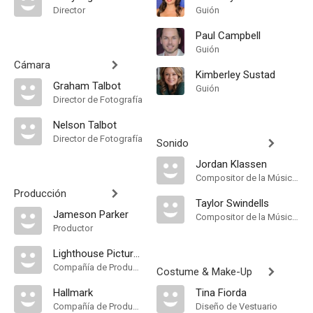
Director
Guión
Paul Campbell
Guión
Cámara
Kimberley Sustad
Graham Talbot
Guión
Director de Fotografía
Nelson Talbot
Director de Fotografía
Sonido
Jordan Klassen
Compositor de la Música Original
Producción
Taylor Swindells
Jameson Parker
Compositor de la Música Original
Productor
Lighthouse Pictures
Compañía de Produccion
Costume & Make-Up
Hallmark
Tina Fiorda
Compañía de Produccion
Diseño de Vestuario