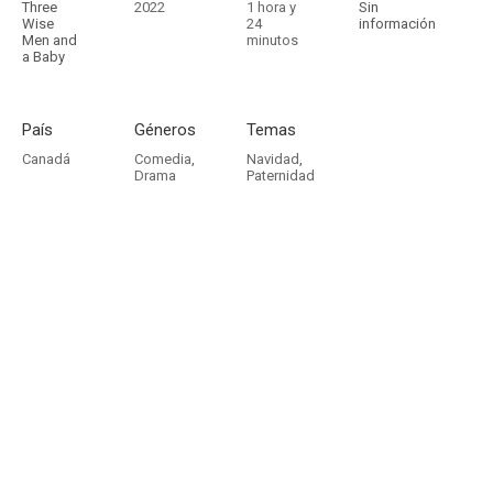
Three
2022
1 hora y
Sin
Wise
24
información
Men and
minutos
a Baby
País
Géneros
Temas
Canadá
Comedia
,
Navidad
,
Drama
Paternidad