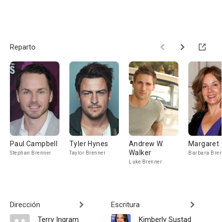
Reparto
Paul Campbell
Tyler Hynes
Andrew W.
Margaret 
Walker
Stephan Brenner
Taylor Brenner
Barbara Bre
Luke Brenner
Dirección
Escritura
Terry Ingram
Kimberly Sustad