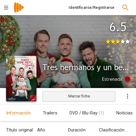
Identificarse/Registrarse
6.5
1 voto
Tres hermanos y un bebé
Estrenada
Marcar ficha
Información
Trailers
DVD / Blu-Ray
(1)
Noticias
Título original
Año
Duración
Clasificación por edades