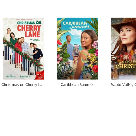
7.0
7.0
Christmas on Cherry Lane
Caribbean Summer
Maple Valley 
4.5
--