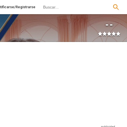
tificarse/Registrarse
--