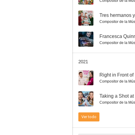
Compositor de la Mús
6.5
Tres hermanos y
Compositor de la Mús
--
Francesca Quinn,
Compositor de la Mús
2021
--
Right in Front o
Compositor de la Mús
--
Taking a Shot at
Compositor de la Mús
Ver todo