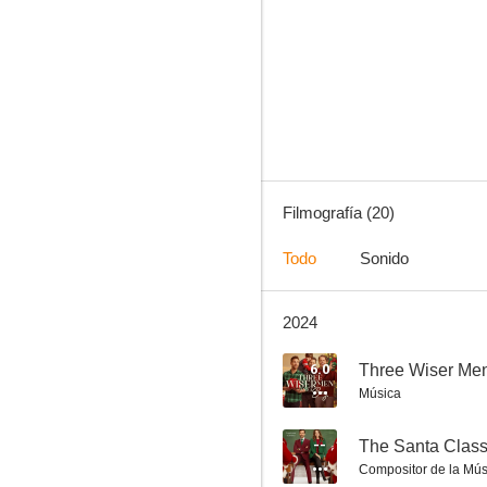
Three Wiser Men and a Boy
--
Filmografía (20)
Todo
Sonido
2024
The Hillsdale Adoption Scam
--
6.0
Three Wiser Me
Música
--
The Santa Clas
Compositor de la Mús