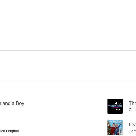
Three Men and a Baby
The Santa Class
Leah's Perfe
--
--
A World Record Christmas
Secrets of the Chippendales Murders
Francesca Qui
--
n and a Boy
4.5
Th
Comp
s
--
Lea
ica Original
Comp