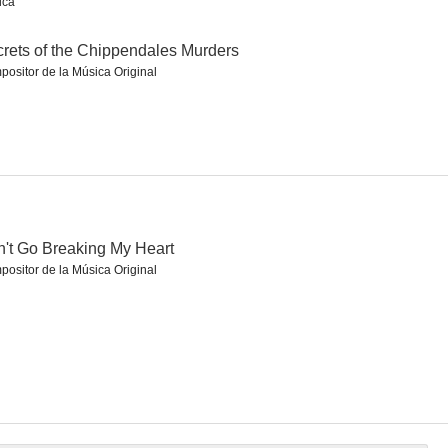
ica
rets of the Chippendales Murders
ositor de la Música Original
't Go Breaking My Heart
ositor de la Música Original