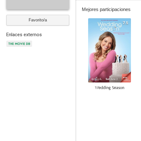
Mejores participaciones
Favorito/a
7.5
Enlaces externos
Wedding Season
6.0