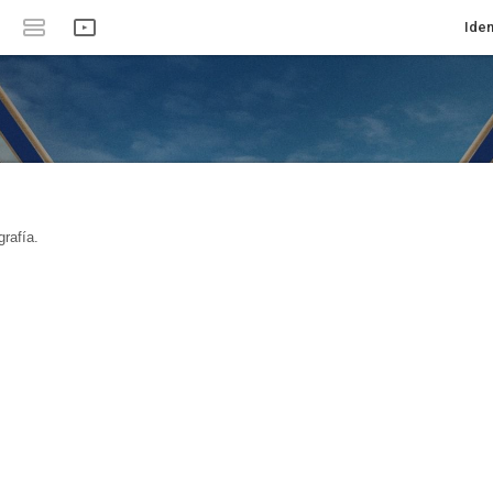
Iden
rafía.