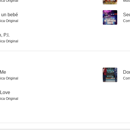
ica Original
Mús
 un bebé
--
Sec
ica Original
Comp
 P.I.
ica Original
f Me
--
Don
ica Original
Comp
 Love
ica Original