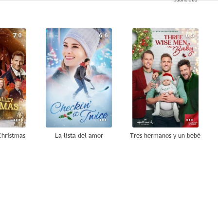
7.0
6.6
6.5
Christmas
La lista del amor
Tres hermanos y un bebé
--
--
--