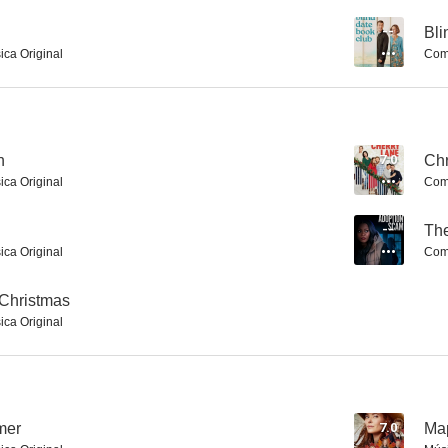
--
Bli
ica Original
Comp
Yo soy Burt Reynolds
n
7.0
Chr
ica Original
Comp
--
The
ica Original
Comp
Christmas
ica Original
mer
7.0
Map