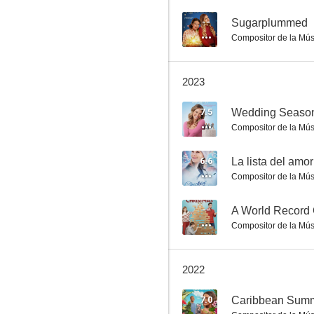
--
Sugarplummed
Compositor de la Mús
Taking a Shot at Love
2023
7.5
Wedding Seaso
Compositor de la Mús
6.6
La lista del amor
Compositor de la Mús
--
A World Record 
Compositor de la Mús
2022
7.0
Caribbean Sum