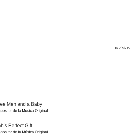
ct Gift
Sugarplummed
Blind Date Book Club
--
--
--
nn, P.I.
Right in Front of Me
Don't Go Breaking My Heart
ree Men and a Baby
ositor de la Música Original
h's Perfect Gift
ositor de la Música Original