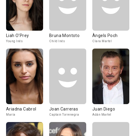
Liah O'Prey
Bruna Montoto
Àngels Poch
Young Inés
Child Inés
Clara Martel
Ariadna Cabrol
Joan Carreras
Juan Diego
María
Captain Torrenegra
Adán Martel