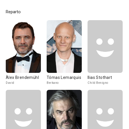
Reparto
Àlex Brendemühl
Tómas Lemarquis
Ilias Stothart
David
Berkano
Child Benigno