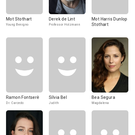
Mot Stothart
Derek de Lint
Mot Harris Dunlop
Stothart
Young Benigno
Professor Holzmann
Ramon Fontserè
Sílvia Bel
Bea Segura
Dr. Carcedo
Judith
Magdalena