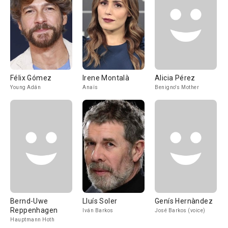
Félix Gómez
Irene Montalà
Alicia Pérez
Young Adán
Anaïs
Benigno's Mother
Bernd-Uwe
Lluís Soler
Genís Hernàndez
Reppenhagen
Iván Barkos
José Barkos (voice)
Hauptmann Hoth